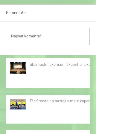
Komentáře
Veselý týden
Napsat komentář...
Třetí místo na turnaji v
malé kopané
Slavnostní ukončení školního roku
Třetí místo na turnaji v malé kopané