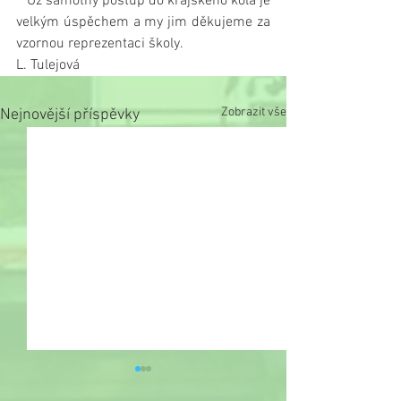
   Už samotný postup do krajského kola je 
velkým úspěchem a my jim děkujeme za 
vzornou reprezentaci školy.
L. Tulejová
Zobrazit vše
Nejnovější příspěvky