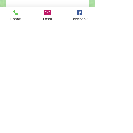
Archiv
Phone
Email
Facebook
červen 2026
(23)
23 příspěvků
květen 2026
(14)
14 příspěvků
duben 2026
(14)
14 příspěvků
březen 2026
(22)
22 příspěvků
únor 2026
(6)
6 příspěvků
leden 2026
(9)
9 příspěvků
prosinec 2025
(11)
11 příspěvků
listopad 2025
(14)
14 příspěvků
říjen 2025
(11)
11 příspěvků
září 2025
(1)
1 příspěvek
srpen 2025
(2)
2 příspěvky
červenec 2025
(1)
1 příspěvek
červen 2025
(8)
8 příspěvků
květen 2025
(17)
17 příspěvků
duben 2025
(13)
13 příspěvků
březen 2025
(11)
11 příspěvků