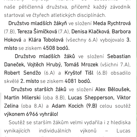
naše pětičlenná družstva, přičemž každý závodník 
startoval ve čtyřech atletických disciplínách.
   Družstvo mladších žákyň
 ve složení 
Meda
Rychtrová 
(7.B), 
Tereza
Šimíčková 
(7.A), 
Denisa Klačková
, 
Barbora
Hoková 
a 
Klára
Tobolová 
(všechny 6.A) vybojovalo 
3. 
místo
 se ziskem 
4508 bodů.
   Družstvo mladších žáků 
ve složení 
Sebastian 
Daneček, Vojtěch Hrubý, Tomáš Mrozek 
(všichni 7.A), 
Robert Sendžo
 (6.A) a
 Kryštof Tišl 
(6.B)
obsadilo 
skvělé
 2. místo 
se ziskem
 4081 bodů.
   Družstvo starších žáků 
ve složení 
Alex
Běloušek, 
Martin Milerski 
(oba 8.B),
 Lucas Shepperson, Viktor 
Zelina 
(oba 8.A) a
 Adam Kocich (9.B)
 celou soutěž 
výkonem
6966
vyhrálo!
   Soutěž se starším žákům velmi vydařila i z hlediska 
vynikajících individuálních výkonů – Lucas 