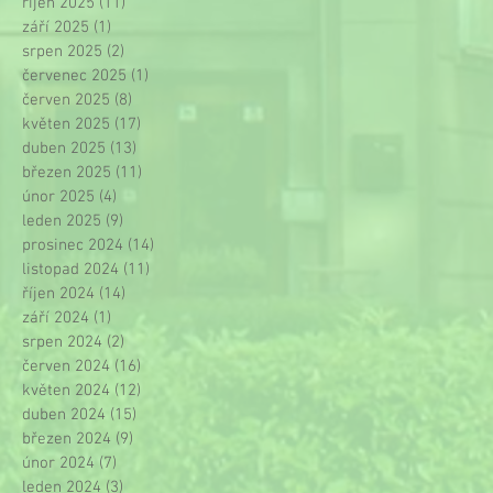
říjen 2025
(11)
11 příspěvků
září 2025
(1)
1 příspěvek
srpen 2025
(2)
2 příspěvky
červenec 2025
(1)
1 příspěvek
červen 2025
(8)
8 příspěvků
květen 2025
(17)
17 příspěvků
duben 2025
(13)
13 příspěvků
březen 2025
(11)
11 příspěvků
únor 2025
(4)
4 příspěvky
leden 2025
(9)
9 příspěvků
prosinec 2024
(14)
14 příspěvků
listopad 2024
(11)
11 příspěvků
říjen 2024
(14)
14 příspěvků
září 2024
(1)
1 příspěvek
srpen 2024
(2)
2 příspěvky
červen 2024
(16)
16 příspěvků
květen 2024
(12)
12 příspěvků
duben 2024
(15)
15 příspěvků
březen 2024
(9)
9 příspěvků
únor 2024
(7)
7 příspěvků
leden 2024
(3)
3 příspěvky