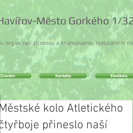
 Havířov-Město Gorkého 1/32
ou organizací zřízenou a financovanou statutárním 
Zvonění
Kontakty
Ekoškola
Městské kolo Atletického
čtyřboje přineslo naší