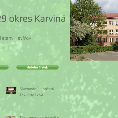
9 okres Karviná
městem Havířov
Jídelní lístek
Slavnostní ukončení
školního roku