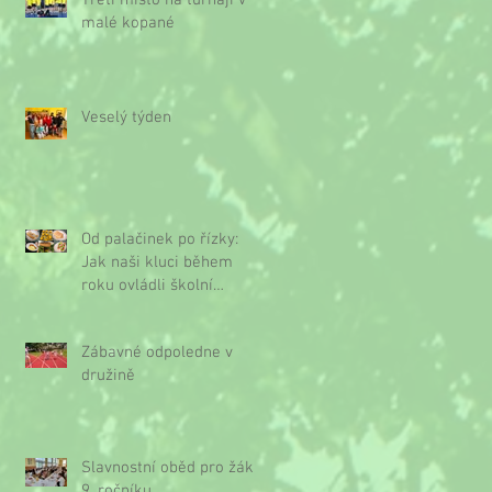
Třetí místo na turnaji v
malé kopané
Veselý týden
Od palačinek po řízky:
Jak naši kluci během
roku ovládli školní
kuchyňku
Zábavné odpoledne v
družině
Slavnostní oběd pro žáky
9. ročníku