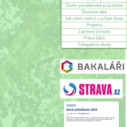
Školní poradenské pracoviště
Školská rada
Sdružení rodičů a přátel školy
Projekty
Zájmová činnost
Práce žáků
Fotogalerie školy