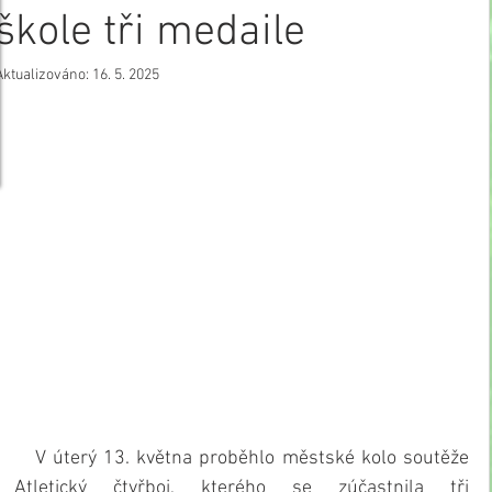
škole tři medaile
Aktualizováno:
16. 5. 2025
   V úterý 13. května proběhlo městské kolo soutěže 
Atletický čtyřboj, kterého se zúčastnila tři 