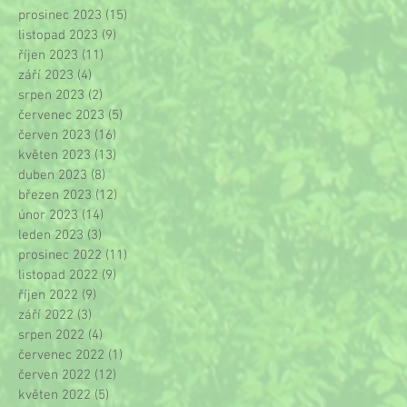
prosinec 2023
(15)
15 příspěvků
listopad 2023
(9)
9 příspěvků
říjen 2023
(11)
11 příspěvků
září 2023
(4)
4 příspěvky
srpen 2023
(2)
2 příspěvky
červenec 2023
(5)
5 příspěvků
červen 2023
(16)
16 příspěvků
květen 2023
(13)
13 příspěvků
duben 2023
(8)
8 příspěvků
březen 2023
(12)
12 příspěvků
únor 2023
(14)
14 příspěvků
leden 2023
(3)
3 příspěvky
prosinec 2022
(11)
11 příspěvků
listopad 2022
(9)
9 příspěvků
říjen 2022
(9)
9 příspěvků
září 2022
(3)
3 příspěvky
srpen 2022
(4)
4 příspěvky
červenec 2022
(1)
1 příspěvek
červen 2022
(12)
12 příspěvků
květen 2022
(5)
5 příspěvků