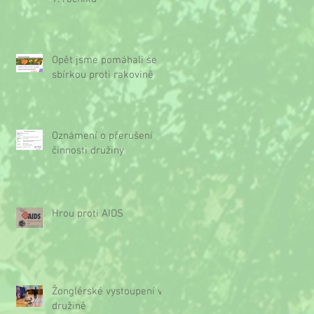
Opět jsme pomáhali se
sbírkou proti rakovině
Oznámení o přerušení
činnosti družiny
Hrou proti AIDS
Žonglérské vystoupení v
družině