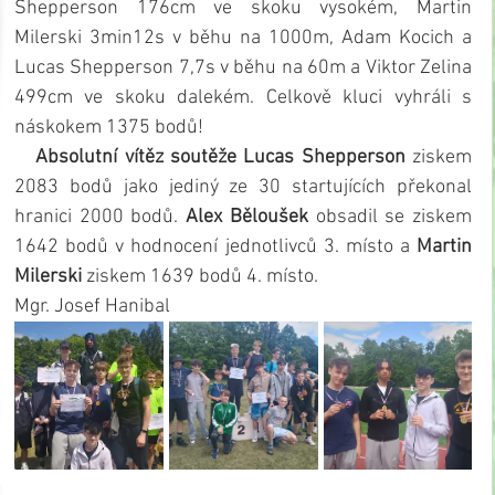
Shepperson 176cm ve skoku vysokém, Martin 
Milerski 3min12s v běhu na 1000m, Adam Kocich a 
Lucas Shepperson 7,7s v běhu na 60m a Viktor Zelina 
499cm ve skoku dalekém. Celkově kluci vyhráli s 
náskokem 1375 bodů!
   Absolutní vítěz soutěže Lucas Shepperson
 ziskem 
2083 bodů jako jediný ze 30 startujících překonal 
hranici 2000 bodů. 
Alex Běloušek
 obsadil se ziskem 
1642 bodů v hodnocení jednotlivců 3. místo a 
Martin 
Milerski
 ziskem 1639 bodů 4. místo.
Mgr. Josef Hanibal