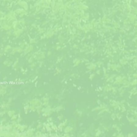
 with
Wix.com