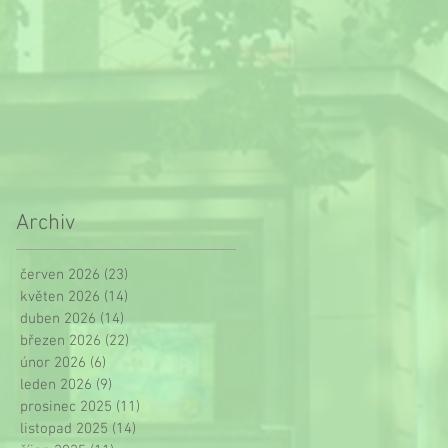
Archiv
červen 2026
(23)
23 příspěvků
květen 2026
(14)
14 příspěvků
duben 2026
(14)
14 příspěvků
březen 2026
(22)
22 příspěvků
únor 2026
(6)
6 příspěvků
leden 2026
(9)
9 příspěvků
prosinec 2025
(11)
11 příspěvků
listopad 2025
(14)
14 příspěvků