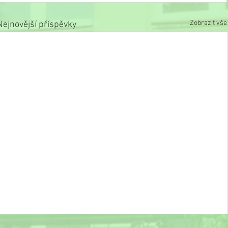
Zobrazit vše
Nejnovější příspěvky