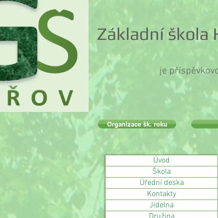
Základní škola
je příspěvkov
Organizace šk. roku
Úvod
Škola
Úřední deska
Kontakty
Jídelna
Družina