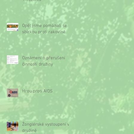
Opět jsme pomáhali se
sbírkou proti rakovině
Oznámení o přerušení
činnosti družiny
Hrou proti AIDS
Žonglérské vystoupení v
družině