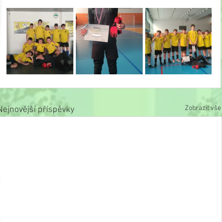
Zobrazit vše
Nejnovější příspěvky