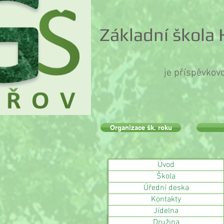
Základní škola
je příspěvkov
Organizace šk. roku
Úvod
Škola
Úřední deska
Kontakty
Jídelna
Družina