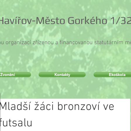
 Havířov-Město Gorkého 1/32
ou organizací zřízenou a financovanou statutárním 
Zvonění
Kontakty
Ekoškola
Mladší žáci bronzoví ve
futsalu