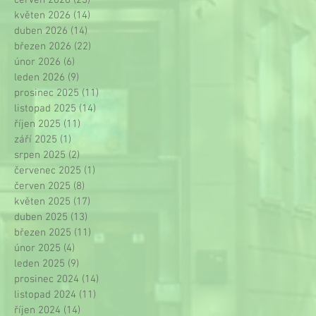
květen 2026
(14)
14 příspěvků
duben 2026
(14)
14 příspěvků
březen 2026
(22)
22 příspěvků
únor 2026
(6)
6 příspěvků
leden 2026
(9)
9 příspěvků
prosinec 2025
(11)
11 příspěvků
listopad 2025
(14)
14 příspěvků
říjen 2025
(11)
11 příspěvků
září 2025
(1)
1 příspěvek
srpen 2025
(2)
2 příspěvky
červenec 2025
(1)
1 příspěvek
červen 2025
(8)
8 příspěvků
květen 2025
(17)
17 příspěvků
duben 2025
(13)
13 příspěvků
březen 2025
(11)
11 příspěvků
únor 2025
(4)
4 příspěvky
leden 2025
(9)
9 příspěvků
prosinec 2024
(14)
14 příspěvků
listopad 2024
(11)
11 příspěvků
říjen 2024
(14)
14 příspěvků