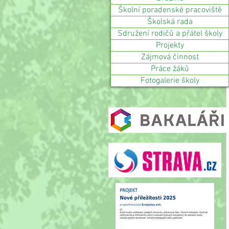
Školní poradenské pracoviště
Školská rada
Sdružení rodičů a přátel školy
Projekty
Zájmová činnost
Práce žáků
Fotogalerie školy