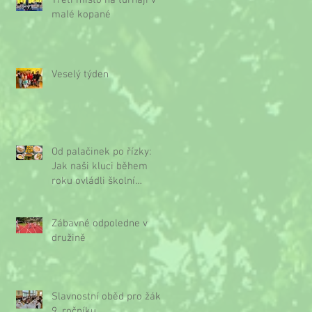
Třetí místo na turnaji v
malé kopané
Veselý týden
Od palačinek po řízky:
Jak naši kluci během
roku ovládli školní
kuchyňku
Zábavné odpoledne v
družině
Slavnostní oběd pro žáky
9. ročníku