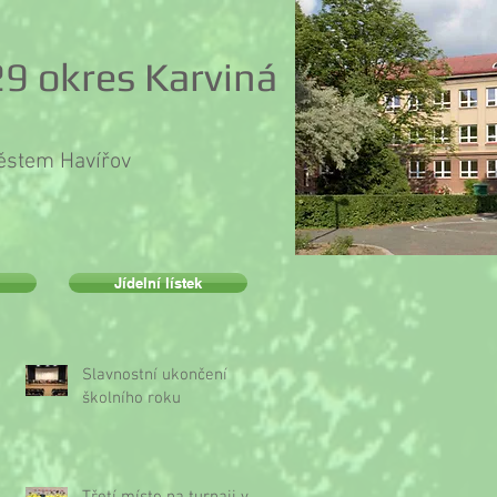
9 okres Karviná
městem Havířov
Jídelní lístek
Slavnostní ukončení
školního roku