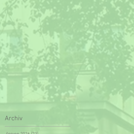
Archiv
červen 2026
(23)
23 příspěvků