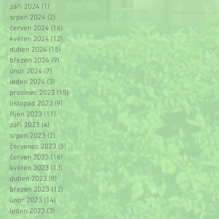
září 2024
(1)
1 příspěvek
srpen 2024
(2)
2 příspěvky
červen 2024
(16)
16 příspěvků
květen 2024
(12)
12 příspěvků
duben 2024
(15)
15 příspěvků
březen 2024
(9)
9 příspěvků
únor 2024
(7)
7 příspěvků
leden 2024
(3)
3 příspěvky
prosinec 2023
(15)
15 příspěvků
listopad 2023
(9)
9 příspěvků
říjen 2023
(11)
11 příspěvků
září 2023
(4)
4 příspěvky
srpen 2023
(2)
2 příspěvky
červenec 2023
(5)
5 příspěvků
červen 2023
(16)
16 příspěvků
květen 2023
(13)
13 příspěvků
duben 2023
(8)
8 příspěvků
březen 2023
(12)
12 příspěvků
únor 2023
(14)
14 příspěvků
leden 2023
(3)
3 příspěvky