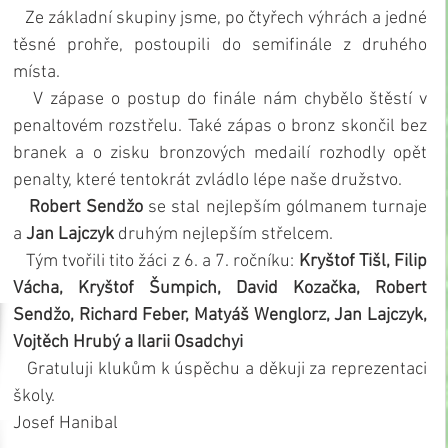
   Ze základní skupiny jsme, po čtyřech výhrách a jedné 
těsné prohře, postoupili do semifinále z druhého 
místa.
   V zápase o postup do finále nám chybělo štěstí v 
penaltovém rozstřelu. Také zápas o bronz skončil bez 
branek a o zisku bronzových medailí rozhodly opět 
penalty, které tentokrát zvládlo lépe naše družstvo.
   Robert Sendžo
 se stal nejlepším gólmanem turnaje 
a 
Jan Lajczyk
 druhým nejlepším střelcem.
   Tým tvořili tito žáci z 6. a 7. ročníku: 
Kryštof Tišl, Filip 
Vácha, Kryštof Šumpich, David Kozačka, Robert 
Sendžo, Richard Feber, Matyáš Wenglorz, Jan Lajczyk, 
Vojtěch Hrubý a Ilarii Osadchyi
   Gratuluji klukům k úspěchu a děkuji za reprezentaci 
školy.
Josef Hanibal