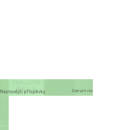
Zobrazit vše
Nejnovější příspěvky