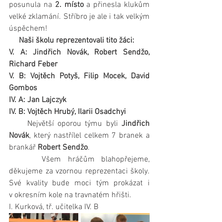
posunula na 
2. místo
 a přinesla klukům 
velké zklamání. Stříbro je ale i tak velkým 
úspěchem!
Naši školu reprezentovali tito žáci:
V. A: Jindřich Novák, Robert Sendžo, 
Richard Feber
V. B: Vojtěch Potyš, Filip Mocek, David 
Gombos
IV. A: Jan Lajczyk
IV. B: Vojtěch Hrubý, Ilarii Osadchyi
     Největší oporou týmu byli
 Jindřich 
Novák
, který nastřílel celkem 7 branek a 
brankář 
Robert Sendžo
. 
     Všem hráčům blahopřejeme, 
děkujeme za vzornou reprezentaci školy. 
Své kvality bude moci tým prokázat i 
v okresním kole na travnatém hřišti.
I. Kurková, tř. učitelka IV. B