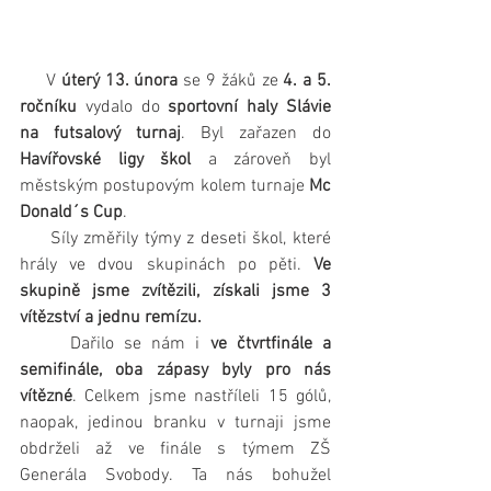
     V
 úterý 13. února
 se 9 žáků ze
 4. a 5. 
ročníku
 vydalo do 
sportovní haly Slávie 
na futsalový turnaj
. Byl zařazen do 
Havířovské ligy škol
 a zároveň byl 
městským postupovým kolem turnaje 
Mc 
Donald´s Cup
.
     Síly změřily týmy z deseti škol, které 
hrály ve dvou skupinách po pěti.
 Ve 
skupině jsme zvítězili, získali jsme 3 
vítězství a jednu remízu.
     Dařilo se nám i 
ve čtvrtfinále a 
semifinále, oba zápasy byly pro nás 
vítězné
. Celkem jsme nastříleli 15 gólů, 
naopak, jedinou branku v turnaji jsme 
obdrželi až ve finále s týmem ZŠ 
Generála Svobody. Ta nás bohužel 