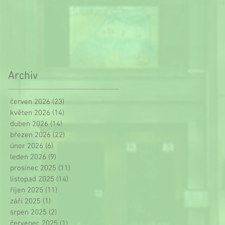
Archiv
červen 2026
(23)
23 příspěvků
květen 2026
(14)
14 příspěvků
duben 2026
(14)
14 příspěvků
březen 2026
(22)
22 příspěvků
únor 2026
(6)
6 příspěvků
leden 2026
(9)
9 příspěvků
prosinec 2025
(11)
11 příspěvků
listopad 2025
(14)
14 příspěvků
říjen 2025
(11)
11 příspěvků
září 2025
(1)
1 příspěvek
srpen 2025
(2)
2 příspěvky
červenec 2025
(1)
1 příspěvek