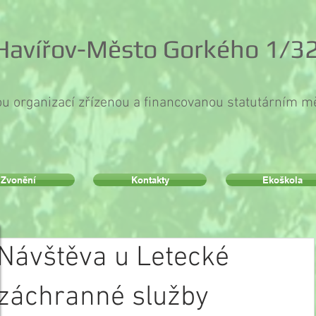
 Havířov-Město Gorkého 1/32
ou organizací zřízenou a financovanou statutárním 
Zvonění
Kontakty
Ekoškola
Návštěva u Letecké
záchranné služby