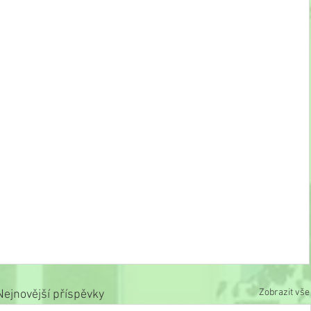
Zobrazit vše
Nejnovější příspěvky