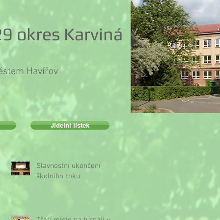
9 okres Karviná
městem Havířov
Jídelní lístek
Slavnostní ukončení
školního roku