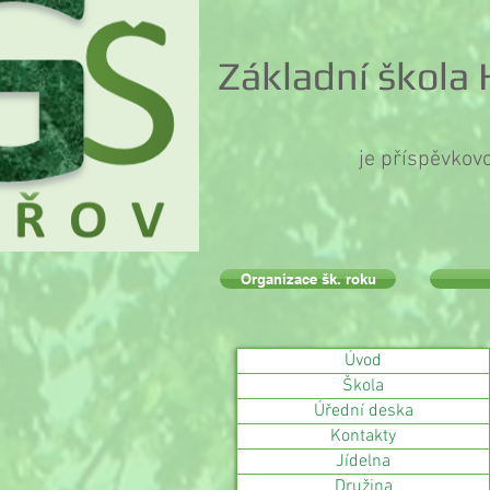
Základní škola
je příspěvkov
Organizace šk. roku
Úvod
Škola
Úřední deska
Kontakty
Jídelna
Družina