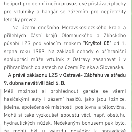
heliport pro denní i noční provoz, dvě přistávací plochy 
pro vrtulníky a hangár se zázemím pro nepřetržitý 
letecký provoz.
   Na území dnešního Moravskoslezského kraje a 
přilehlých částí krajů Olomouckého a Zlínského 
působí LZS pod volacím znakem 
"Kryštof 05"
 od 1. 
srpna roku 1989. Na základě dohody o příhraniční 
spolupráci může vrtulník z Ostravy zasahovat i v 
příhraničních oblastech na území Polska a Slovenska.
   A právě základnu LZS v Ostravě- Zábřehu ve středu 
9. dubna navštívili žáci 6. B.
Měli možnost si prohlédnout garáže se všemi 
hasičskými auty i zázemí hasičů, jako jsou ložnice, 
jídelna, společenské místnosti, posilovna a tělocvična. 
Mohli si také vyzkoušet spoustu věcí, např. obsluhu 
hydraulických nůžek. Nečekaným bonusem pak bylo, 
že mohli být u výjezdu posádky k opravdické 