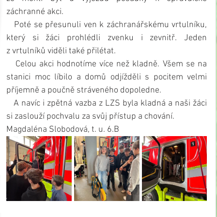
záchranné akci.
   Poté se přesunuli ven k záchranářskému vrtulníku, 
který si žáci prohlédli zvenku i zevnitř. Jeden 
z vrtulníků viděli také přilétat.
   Celou akci hodnotíme více než kladně. Všem se na 
stanici moc líbilo a domů odjížděli s pocitem velmi 
příjemně a poučně stráveného dopoledne.
   A navíc i zpětná vazba z LZS byla kladná a naši žáci 
si zaslouží pochvalu za svůj přístup a chování.
Magdaléna Slobodová, t. u. 6.B