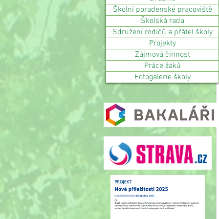
Školní poradenské pracoviště
Školská rada
Sdružení rodičů a přátel školy
Projekty
Zájmová činnost
Práce žáků
Fotogalerie školy