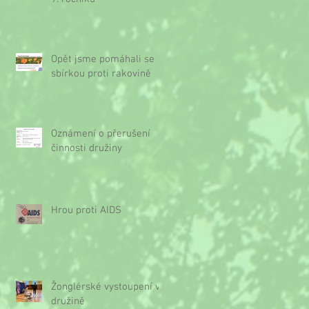
Opět jsme pomáhali se
sbírkou proti rakovině
Oznámení o přerušení
činnosti družiny
Hrou proti AIDS
Žonglérské vystoupení v
družině