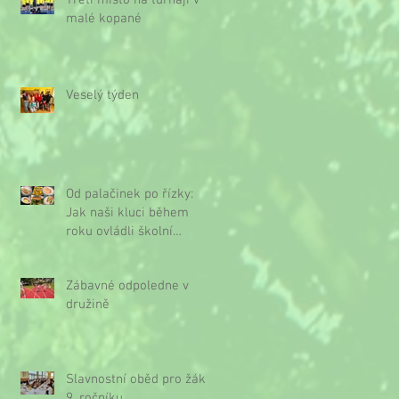
Třetí místo na turnaji v
malé kopané
Veselý týden
Od palačinek po řízky:
Jak naši kluci během
roku ovládli školní
kuchyňku
Zábavné odpoledne v
družině
Slavnostní oběd pro žáky
9. ročníku