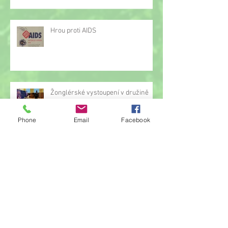
Hrou proti AIDS
Žonglérské vystoupení v družině
Phone
Email
Facebook
Archiv
červen 2026
(23)
23 příspěvků
květen 2026
(14)
14 příspěvků
duben 2026
(14)
14 příspěvků
březen 2026
(22)
22 příspěvků
únor 2026
(6)
6 příspěvků