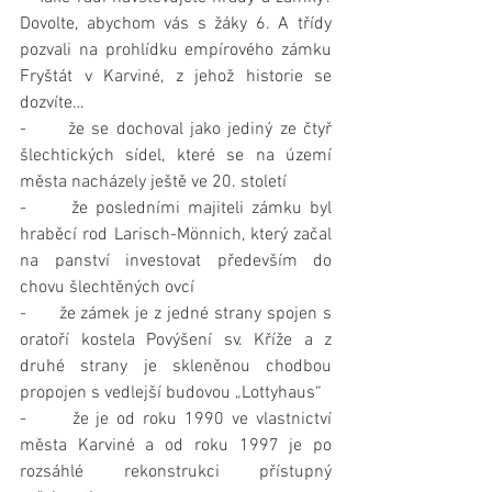
Dovolte, abychom vás s žáky 6. A třídy 
pozvali na prohlídku empírového zámku 
Fryštát v Karviné, z jehož historie se 
dozvíte…
-      že se dochoval jako jediný ze čtyř 
šlechtických sídel, které se na území 
města nacházely ještě ve 20. století
-      že posledními majiteli zámku byl 
hraběcí rod Larisch-Mönnich, který začal 
na panství investovat především do 
chovu šlechtěných ovcí
-      že zámek je z jedné strany spojen s 
oratoří kostela Povýšení sv. Kříže a z 
druhé strany je skleněnou chodbou 
propojen s vedlejší budovou „Lottyhaus“
-      že je od roku 1990 ve vlastnictví 
města Karviné a od roku 1997 je po 
rozsáhlé rekonstrukci přístupný 