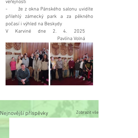
veřejnosti
-      že z okna Pánského salonu uvidíte 
přilehlý zámecký park a za pěkného 
počasí i výhled na Beskydy
V Karviné dne 2. 4. 2025   
                                          Pavlína Volná   
Zobrazit vše
Nejnovější příspěvky