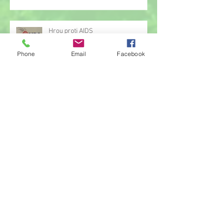
Hrou proti AIDS
Phone
Email
Facebook
Žonglérské vystoupení v družině
Archiv
červen 2026
(23)
23 příspěvků
květen 2026
(14)
14 příspěvků
duben 2026
(14)
14 příspěvků
březen 2026
(22)
22 příspěvků
únor 2026
(6)
6 příspěvků