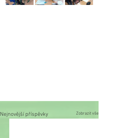
Zobrazit vše
Nejnovější příspěvky