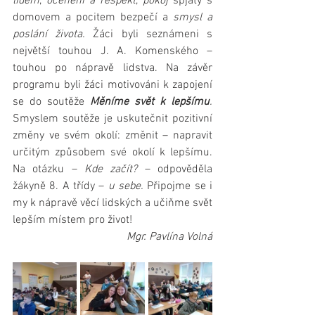
lidem
, 
ocenění a respekt
, 
pokoj
 spjatý s 
domovem a pocitem bezpečí a 
smysl a 
poslání života. 
Žáci byli
seznámeni s 
největší touhou J. A. Komenského – 
touhou po nápravě lidstva. Na závěr 
programu byli žáci motivováni k zapojení 
se do soutěže 
Měníme svět k lepšímu
. 
Smyslem soutěže je uskutečnit pozitivní 
změny ve svém okolí: změnit – napravit 
určitým způsobem své okolí k lepšímu. 
Na otázku – 
Kde začít?
 – odpověděla 
žákyně 8. A třídy – 
u sebe.
 Připojme se i 
my k nápravě věcí lidských a učiňme svět 
lepším místem pro život! 
Mgr. Pavlína Volná