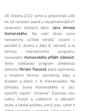
28. března 2022 jsme si připomněli 430 
let od narození jedné z nejvýznamnějších 
osobností českých dějin 
Jana Amose 
Komenského
. Na naší škole jsme 
narozeniny „učitele národů“ oslavili v 
pondělí 4. dubna s žáky 8. ročníků, a to 
formou interaktivního programu 
nazvaného 
Komenského příběh lidskosti
. 
Tento vzdělávací program přednesla 
lektorka 
Miriam Paszová
, která zajímavou 
a moderní formou seznámila žáky s 
životem a dílem J. A. Komenského. Na 
příkladu života Komenského si žáci 
vytvořili vlastní „timeline“ (časovou osu 
svého života) a uvědomili si základní 
touhy a lidské potřeby, jimiž jsou: 
vztah k 