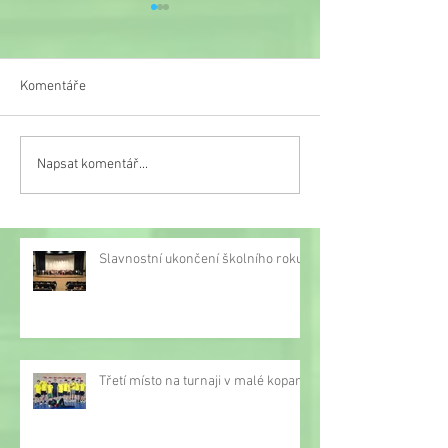
Komentáře
Veselý týden
Napsat komentář...
Třetí místo na turnaji v
malé kopané
Slavnostní ukončení školního roku
Třetí místo na turnaji v malé kopané