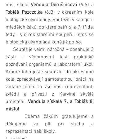
naši školu 
Vendula Dorušincová
 (6.A) a 
Tobiáš Pszczolka
 (6.B) v okresním kole 
biologické olympiády. Soutěžili v kategorii 
mladších žáků, do které patří 6. a 7. třída, 
tedy i s o rok staršími soupeři. Letos se 
biologická olympiáda koná již po 58.
     Soutěž je velmi náročná – obsahuje 3 
části – vědomostní test, praktické 
poznávání organismů a laboratorní úkol. 
Kromě toho ještě soutěžící do okresního 
kola zpracovávají samostatnou práci na 
zadané téma. To vše naši reprezentanti 
zvládli a přivezli z Karviné skvělá 
umístění. 
Vendula získala 7. a Tobiáš 8. 
místo!
     Oběma žákům gratulujeme a 
děkujeme za píli při studiu a 
reprezentaci naší školy.