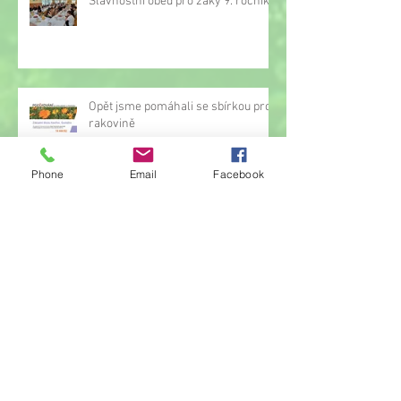
Slavnostní oběd pro žáky 9. ročníku
Opět jsme pomáhali se sbírkou proti
rakovině
Phone
Email
Facebook
Oznámení o přerušení činnosti
družiny
Hrou proti AIDS