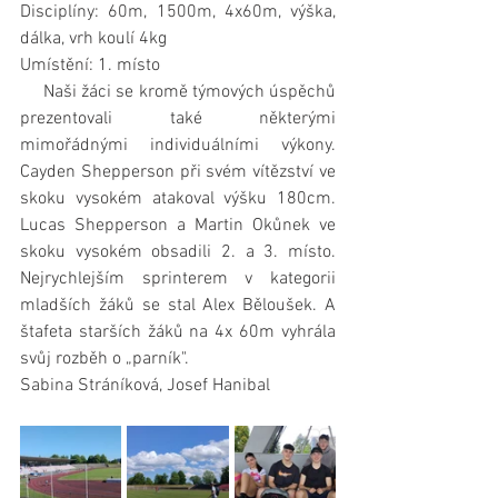
Disciplíny: 60m, 1500m, 4x60m, výška, 
dálka, vrh koulí 4kg
Umístění: 1. místo
     Naši žáci se kromě týmových úspěchů 
prezentovali také některými 
mimořádnými individuálními výkony. 
Cayden Shepperson při svém vítězství ve 
skoku vysokém atakoval výšku 180cm. 
Lucas Shepperson a Martin Okůnek ve 
skoku vysokém obsadili 2. a 3. místo. 
Nejrychlejším sprinterem v kategorii 
mladších žáků se stal Alex Běloušek. A 
štafeta starších žáků na 4x 60m vyhrála 
svůj rozběh o „parník".
Sabina Stráníková, Josef Hanibal