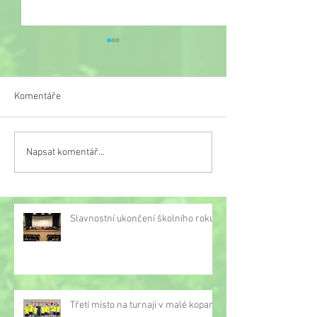
Komentáře
Veselý týden
Napsat komentář...
Třetí místo na turnaji v
malé kopané
Slavnostní ukončení školního roku
Třetí místo na turnaji v malé kopané