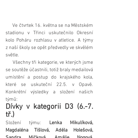
     Ve čtvrtek 16. května se na Městském 
stadionu v Třinci uskutečnilo Okresní 
kolo Poháru rozhlasu v atletice. A týmy 
z naší školy se opět předvedly ve skvělém 
světle.
     Všechny tři kategorie, ve kterých jsme 
se soutěže účastnili, totiž braly medailová 
umístění a postup do krajského kola, 
které se uskuteční 22.5. v Opavě. 
Konkrétní výsledky a složení našich 
týmů:
Dívky v kategorii D3 (6.-7. 
tř.)
Složení týmu: 
Lenka Mikulíková, 
Magdaléna Tišlová, Adéla Holešová, 
Sandra Mičková, Amálie Nogová, 