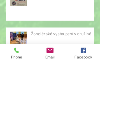
Žonglérské vystoupení v družině
Phone
Email
Facebook
Archiv
červen 2026
(23)
23 příspěvků
květen 2026
(14)
14 příspěvků
duben 2026
(14)
14 příspěvků
březen 2026
(22)
22 příspěvků
únor 2026
(6)
6 příspěvků
leden 2026
(9)
9 příspěvků
prosinec 2025
(11)
11 příspěvků
listopad 2025
(14)
14 příspěvků