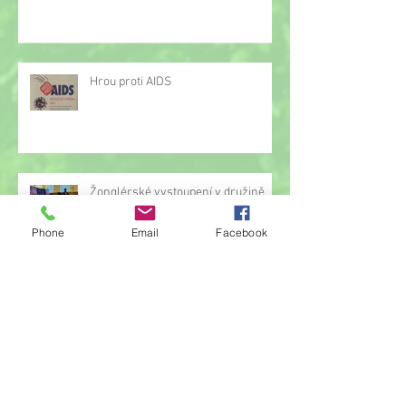
Hrou proti AIDS
Žonglérské vystoupení v družině
Phone
Email
Facebook
Archiv
červen 2026
(23)
23 příspěvků
květen 2026
(14)
14 příspěvků
duben 2026
(14)
14 příspěvků
březen 2026
(22)
22 příspěvků