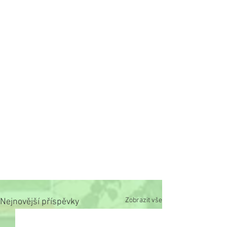
Zobrazit vše
Nejnovější příspěvky