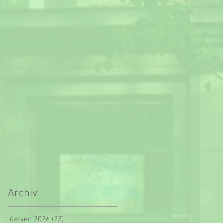
Archiv
červen 2026
(23)
23 příspěvků