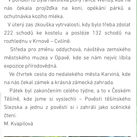
   V pondělí to byla návštěva pony ranče Wendy, kde na 
nás čekala projížďka na koni, opékání párků a 
ochutnávka kozího mléka.
   V úterý zas zkouška vytrvalosti, kdy bylo třeba zdolat 
222 schodů ke kostelu a posléze 132 schodů na 
rozhlednu v Krnově – Cvilíně.
   Středa pro změnu oddychová, návštěva zemského 
městského muzea v Opavě, kde se nám nejvíc líbila 
expozice přírodovědná.
   Ve čtvrtek cesta do nedalekého města Karviná, kde 
na nás čekal zámek a krásná zámecká zahrada.
   Pátek byl zakončením celého týdne, a to v Českém 
Těšíně, kde jsme si vyslechli – Pověsti těšínského 
Slezska a jednu z pověstí si i zahráli jako scénické 
čtení.
M. Kvapilová