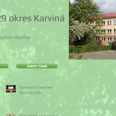
9 okres Karviná
městem Havířov
Jídelní lístek
Slavnostní ukončení
školního roku