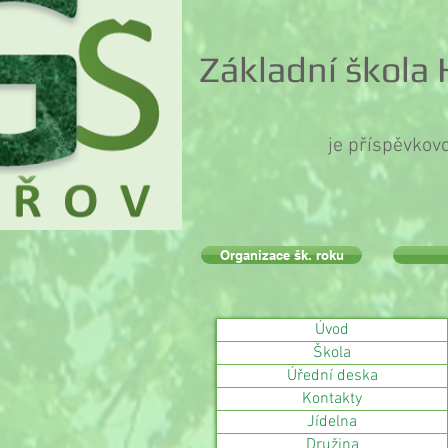
Základní škola
je příspěvkov
Organizace šk. roku
Úvod
Škola
Úřední deska
Kontakty
Jídelna
Družina