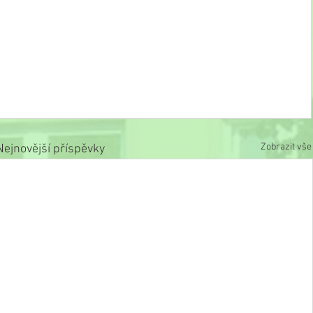
Zobrazit vše
Nejnovější příspěvky