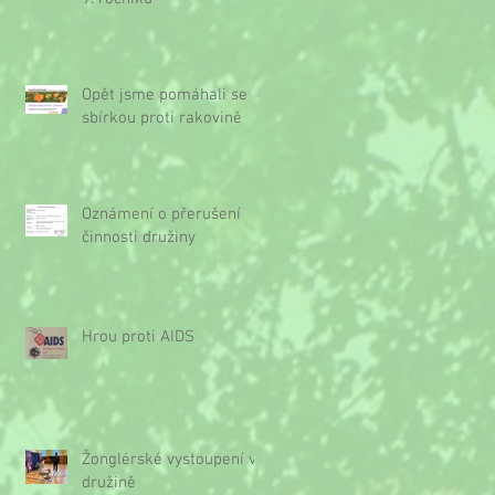
Opět jsme pomáhali se
sbírkou proti rakovině
Oznámení o přerušení
činnosti družiny
Hrou proti AIDS
Žonglérské vystoupení v
družině