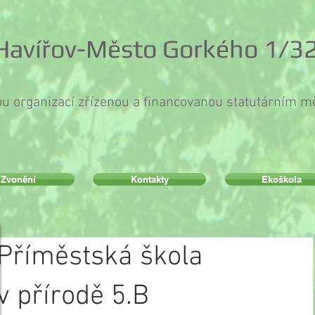
 Havířov-Město Gorkého 1/32
ou organizací zřízenou a financovanou statutárním 
Zvonění
Kontakty
Ekoškola
Příměstská škola
v přírodě 5.B