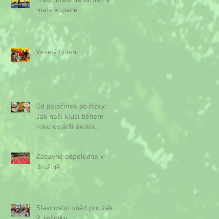
Třetí místo na turnaji v
malé kopané
Veselý týden
Od palačinek po řízky:
Jak naši kluci během
roku ovládli školní
kuchyňku
Zábavné odpoledne v
družině
Slavnostní oběd pro žáky
9. ročníku