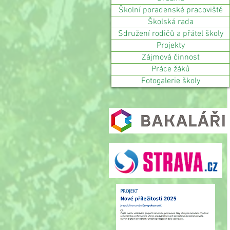
Školní poradenské pracoviště
Školská rada
Sdružení rodičů a přátel školy
Projekty
Zájmová činnost
Práce žáků
Fotogalerie školy