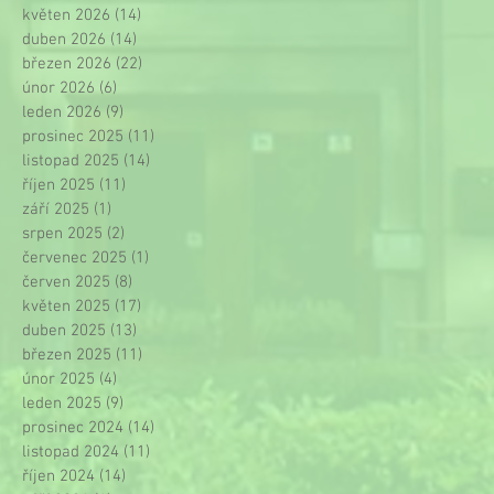
květen 2026
(14)
14 příspěvků
duben 2026
(14)
14 příspěvků
březen 2026
(22)
22 příspěvků
únor 2026
(6)
6 příspěvků
leden 2026
(9)
9 příspěvků
prosinec 2025
(11)
11 příspěvků
listopad 2025
(14)
14 příspěvků
říjen 2025
(11)
11 příspěvků
září 2025
(1)
1 příspěvek
srpen 2025
(2)
2 příspěvky
červenec 2025
(1)
1 příspěvek
červen 2025
(8)
8 příspěvků
květen 2025
(17)
17 příspěvků
duben 2025
(13)
13 příspěvků
březen 2025
(11)
11 příspěvků
únor 2025
(4)
4 příspěvky
leden 2025
(9)
9 příspěvků
prosinec 2024
(14)
14 příspěvků
listopad 2024
(11)
11 příspěvků
říjen 2024
(14)
14 příspěvků