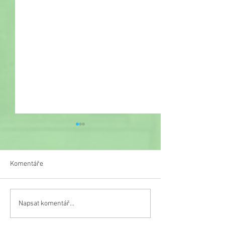
Komentáře
Veselý týden
Napsat komentář...
Třetí místo na turnaji v
malé kopané