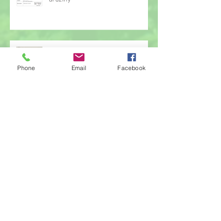
Hrou proti AIDS
Phone
Email
Facebook
Žonglérské vystoupení v družině
Archiv
červen 2026
(23)
23 příspěvků
květen 2026
(14)
14 příspěvků
duben 2026
(14)
14 příspěvků