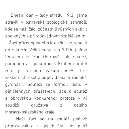
   Dnešní den – tedy středu 19.3., jsme 
strávili v ostravské zoologické zahradě, 
kde se naši žáci zúčastnili různých aktivit 
spojených s přírodovědným vzděláváním.
   Žáci přírodopisného kroužku se zapojili 
do soutěže Velká cena zoo 2025, jejímž 
tématem je "Zoo Ostrava". Tato soutěž, 
pořádaná ve spolupráci s Kruhem přátel 
zoo, je určena žákům 6.–9. tříd 
základních škol a odpovídajících ročníků 
gymnázií. Soutěží se formou testů v 
pětičlenných družstvech. Jde o soutěž 
s obrovskou konkurencí, protože v ní 
soutěží družstva z celého 
Moravskoslezského kraje.
   Naši žáci se na soutěž pečlivě 
připravovali a za jejich úsilí jim patří 