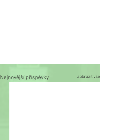
Zobrazit vše
Nejnovější příspěvky