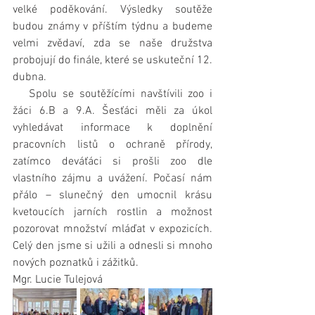
velké poděkování. Výsledky soutěže 
budou známy v příštím týdnu a budeme 
velmi zvědaví, zda se naše družstva 
probojují do finále, které se uskuteční 12. 
dubna.
   Spolu se soutěžícími navštívili zoo i 
žáci 6.B a 9.A. Šesťáci měli za úkol 
vyhledávat informace k doplnění 
pracovních listů o ochraně přírody, 
zatímco deváťáci si prošli zoo dle 
vlastního zájmu a uvážení. Počasí nám 
přálo – slunečný den umocnil krásu 
kvetoucích jarních rostlin a možnost 
pozorovat množství mláďat v expozicích. 
Celý den jsme si užili a odnesli si mnoho 
nových poznatků i zážitků.
Mgr. Lucie Tulejová