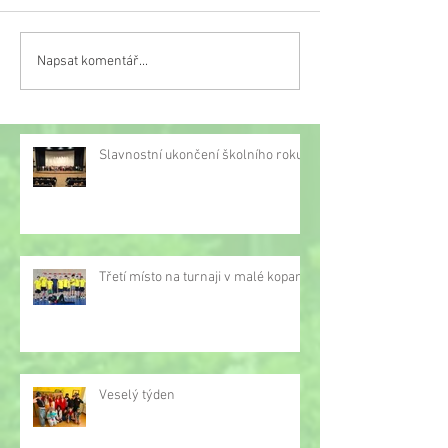
Napsat komentář...
Třetí místo na turnaji v
malé kopané
Slavnostní ukončení školního roku
Třetí místo na turnaji v malé kopané
Veselý týden