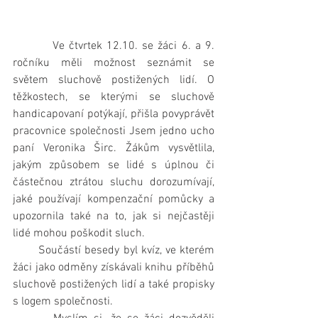
         Ve čtvrtek 12.10. se žáci 6. a 9. 
ročníku měli možnost seznámit se 
světem sluchově postižených lidí. O 
těžkostech, se kterými se sluchově 
handicapovaní potýkají, přišla povyprávět 
pracovnice společnosti Jsem jedno ucho 
paní Veronika Širc. Žákům vysvětlila, 
jakým způsobem se lidé s úplnou či 
částečnou ztrátou sluchu dorozumívají, 
jaké používají kompenzační pomůcky a 
upozornila také na to, jak si nejčastěji 
lidé mohou poškodit sluch.
       Součástí besedy byl kvíz, ve kterém 
žáci jako odměny získávali knihu příběhů 
sluchově postižených lidí a také propisky 
s logem společnosti.