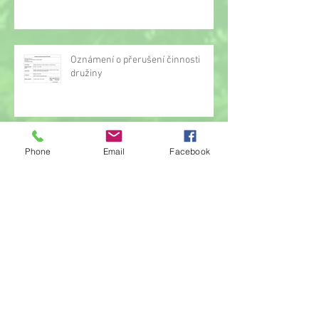
Oznámení o přerušení činnosti
družiny
Hrou proti AIDS
Phone
Email
Facebook
Žonglérské vystoupení v družině
Archiv