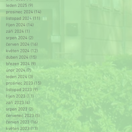
leden 2025
(9)
9 příspěvků
prosinec 2024
(14)
14 příspěvků
listopad 2024
(11)
11 příspěvků
říjen 2024
(14)
14 příspěvků
září 2024
(1)
1 příspěvek
srpen 2024
(2)
2 příspěvky
červen 2024
(16)
16 příspěvků
květen 2024
(12)
12 příspěvků
duben 2024
(15)
15 příspěvků
březen 2024
(9)
9 příspěvků
únor 2024
(7)
7 příspěvků
leden 2024
(3)
3 příspěvky
prosinec 2023
(15)
15 příspěvků
listopad 2023
(9)
9 příspěvků
říjen 2023
(11)
11 příspěvků
září 2023
(4)
4 příspěvky
srpen 2023
(2)
2 příspěvky
červenec 2023
(5)
5 příspěvků
červen 2023
(16)
16 příspěvků
květen 2023
(13)
13 příspěvků