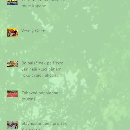
Třetí místo na turnaji v
malé kopané
Veselý týden
Od palačinek po řízky:
Jak naši kluci během
roku ovládli školní
kuchyňku
Zábavné odpoledne v
družině
Slavnostní oběd pro žáky
9. ročníku