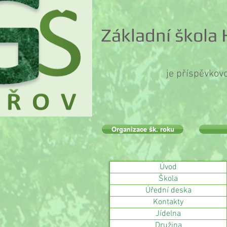
Základní škola
je příspěvkov
Organizace šk. roku
Úvod
Škola
Úřední deska
Kontakty
Jídelna
Družina