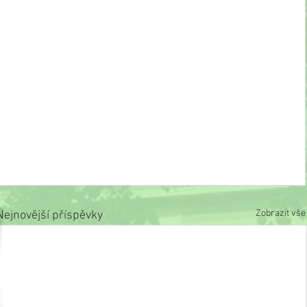
Zobrazit vše
Nejnovější příspěvky