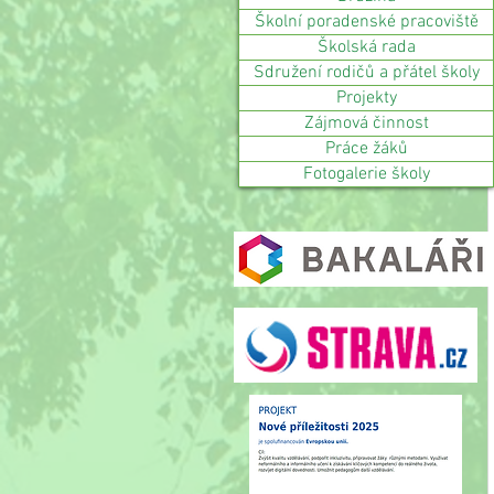
Školní poradenské pracoviště
Školská rada
Sdružení rodičů a přátel školy
Projekty
Zájmová činnost
Práce žáků
Fotogalerie školy