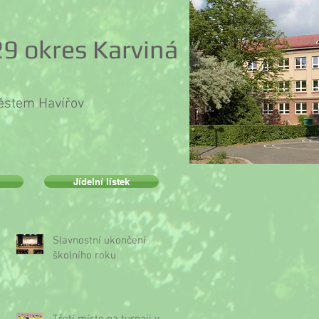
9 okres Karviná
městem Havířov
Jídelní lístek
Slavnostní ukončení
školního roku