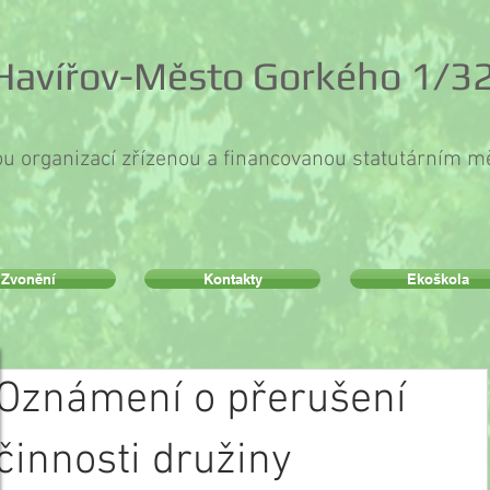
 Havířov-Město Gorkého 1/32
ou organizací zřízenou a financovanou statutárním 
Zvonění
Kontakty
Ekoškola
Oznámení o přerušení
činnosti družiny