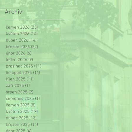
Archiv
červen 2026
(23)
23 příspěvků
květen 2026
(14)
14 příspěvků
duben 2026
(14)
14 příspěvků
březen 2026
(22)
22 příspěvků
únor 2026
(6)
6 příspěvků
leden 2026
(9)
9 příspěvků
prosinec 2025
(11)
11 příspěvků
listopad 2025
(14)
14 příspěvků
říjen 2025
(11)
11 příspěvků
září 2025
(1)
1 příspěvek
srpen 2025
(2)
2 příspěvky
červenec 2025
(1)
1 příspěvek
červen 2025
(8)
8 příspěvků
květen 2025
(17)
17 příspěvků
duben 2025
(13)
13 příspěvků
březen 2025
(11)
11 příspěvků
únor 2025
(4)
4 příspěvky