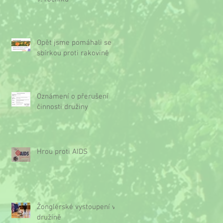
Opět jsme pomáhali se
sbírkou proti rakovině
Oznámení o přerušení
činnosti družiny
Hrou proti AIDS
Žonglérské vystoupení v
družině