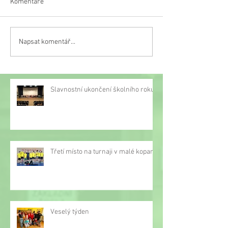
Komentáře
Veselý týden
Napsat komentář...
Třetí místo na turnaji v
malé kopané
Slavnostní ukončení školního roku
Třetí místo na turnaji v malé kopané
Veselý týden