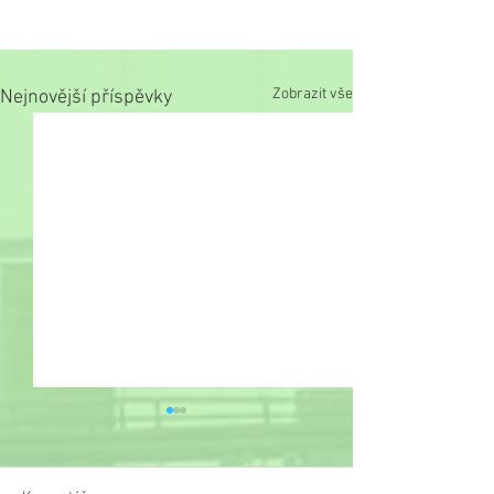
Zobrazit vše
Nejnovější příspěvky