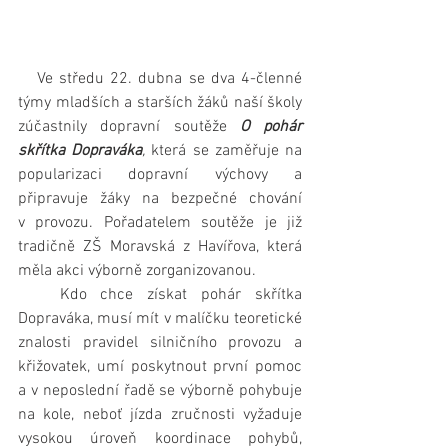
   Ve středu 22. dubna se dva 4-členné 
týmy mladších a starších žáků naší školy 
zúčastnily dopravní soutěže 
O pohár 
skřítka Dopraváka
, 
která se zaměřuje na 
popularizaci dopravní výchovy a 
připravuje žáky na bezpečné chování 
v provozu. Pořadatelem soutěže je již 
tradičně ZŠ Moravská z Havířova, která 
měla akci výborně zorganizovanou.
   Kdo chce získat pohár skřítka 
Dopraváka, musí mít v malíčku teoretické 
znalosti pravidel silničního provozu a 
křižovatek, umí poskytnout první pomoc 
a v neposlední řadě se výborně pohybuje 
na kole, neboť jízda zručnosti vyžaduje 
vysokou úroveň koordinace pohybů, 