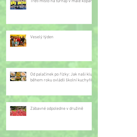
Třetí místo na turnaji v malé kopané
Veselý týden
Od palačinek po řízky: Jak naši kluci
během roku ovládli školní kuchyňku
Zábavné odpoledne v družině