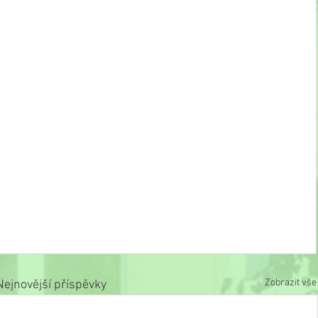
Zobrazit vše
Nejnovější příspěvky