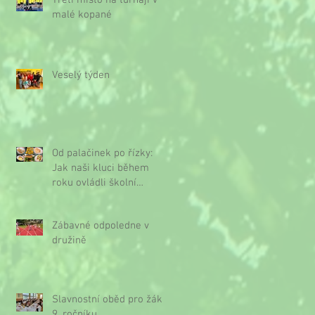
Třetí místo na turnaji v
malé kopané
Veselý týden
Od palačinek po řízky:
Jak naši kluci během
roku ovládli školní
kuchyňku
Zábavné odpoledne v
družině
Slavnostní oběd pro žáky
9. ročníku