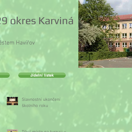
9 okres Karviná
městem Havířov
Jídelní lístek
Slavnostní ukončení
školního roku