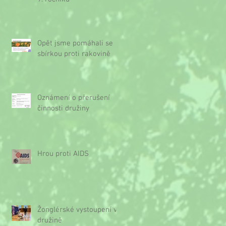
Opět jsme pomáhali se
sbírkou proti rakovině
Oznámení o přerušení
činnosti družiny
Hrou proti AIDS
Žonglérské vystoupení v
družině