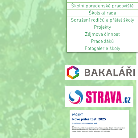
Školní poradenské pracoviště
Školská rada
Sdružení rodičů a přátel školy
Projekty
Zájmová činnost
Práce žáků
Fotogalerie školy