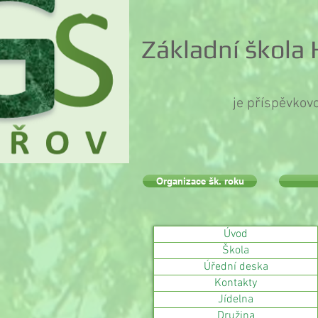
Základní škola
je příspěvkov
Organizace šk. roku
Úvod
Škola
Úřední deska
Kontakty
Jídelna
Družina