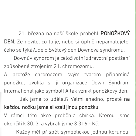
       21. března na naší škole proběhl 
PONOŽKOVÝ 
DEN
. Že nevíte, co to je, nebo si úplně nepamatujete, 
čeho se týká?Jde o Světový den Downova syndromu. 
        Downův syndrom je celoživotní zdravotní postižení 
způsobené ztrojením 21. chromozomu.
A protože chromozom svým tvarem připomíná 
ponožku, zvolila si ji organizace Down Syndrom 
International jako symbol! A tak vznikl ponožkový den!
       Jak jsme to udělali? Velmi snadno, prostě 
na 
každou nožku jsme si vzali jinou ponožku
. 
V rámci této akce proběhla sbírka. Kterou jsme 
ukončili k 30. 3. a vybrali jsme 3 316,- Kč.
       Každý měl přispět symbolickou jednou korunou. 