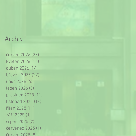
Archiv
červen 2026
(23)
23 příspěvků
květen 2026
(14)
14 příspěvků
duben 2026
(14)
14 příspěvků
březen 2026
(22)
22 příspěvků
únor 2026
(6)
6 příspěvků
leden 2026
(9)
9 příspěvků
prosinec 2025
(11)
11 příspěvků
listopad 2025
(14)
14 příspěvků
říjen 2025
(11)
11 příspěvků
září 2025
(1)
1 příspěvek
srpen 2025
(2)
2 příspěvky
červenec 2025
(1)
1 příspěvek
červen 2025
(8)
8 příspěvků