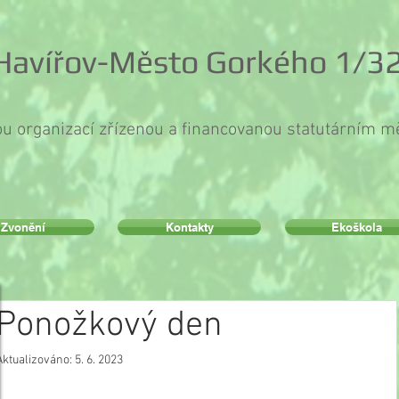
 Havířov-Město Gorkého 1/32
ou organizací zřízenou a financovanou statutárním 
Zvonění
Kontakty
Ekoškola
Ponožkový den
Aktualizováno:
5. 6. 2023