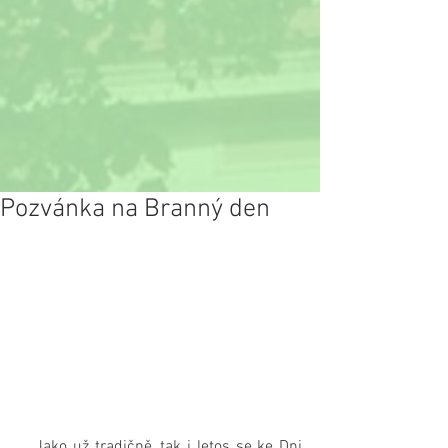
Pozvánka na Branný den
   Jako už tradičně, tak i letos se ke Dni 