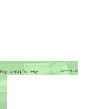
Zobrazit vše
Nejnovější příspěvky