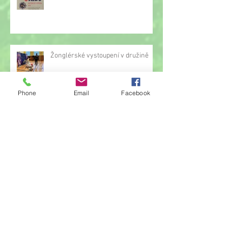
Žonglérské vystoupení v družině
Phone
Email
Facebook
Archiv
červen 2026
(23)
23 příspěvků
květen 2026
(14)
14 příspěvků
duben 2026
(14)
14 příspěvků
březen 2026
(22)
22 příspěvků
únor 2026
(6)
6 příspěvků
leden 2026
(9)
9 příspěvků
prosinec 2025
(11)
11 příspěvků
listopad 2025
(14)
14 příspěvků