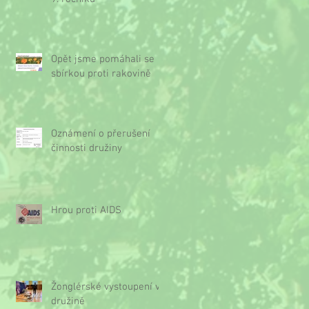
Opět jsme pomáhali se
sbírkou proti rakovině
Oznámení o přerušení
činnosti družiny
Hrou proti AIDS
Žonglérské vystoupení v
družině