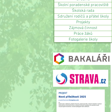
Školní poradenské pracoviště
Školská rada
Sdružení rodičů a přátel školy
Projekty
Zájmová činnost
Práce žáků
Fotogalerie školy