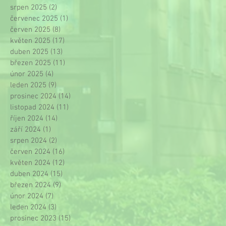
srpen 2025
(2)
2 příspěvky
červenec 2025
(1)
1 příspěvek
červen 2025
(8)
8 příspěvků
květen 2025
(17)
17 příspěvků
duben 2025
(13)
13 příspěvků
březen 2025
(11)
11 příspěvků
únor 2025
(4)
4 příspěvky
leden 2025
(9)
9 příspěvků
prosinec 2024
(14)
14 příspěvků
listopad 2024
(11)
11 příspěvků
říjen 2024
(14)
14 příspěvků
září 2024
(1)
1 příspěvek
srpen 2024
(2)
2 příspěvky
červen 2024
(16)
16 příspěvků
květen 2024
(12)
12 příspěvků
duben 2024
(15)
15 příspěvků
březen 2024
(9)
9 příspěvků
únor 2024
(7)
7 příspěvků
leden 2024
(3)
3 příspěvky
prosinec 2023
(15)
15 příspěvků