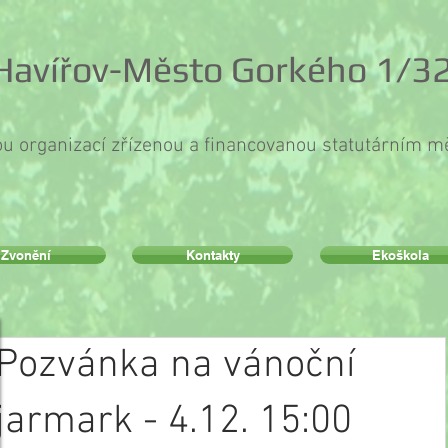
 Havířov-Město Gorkého 1/32
ou organizací zřízenou a financovanou statutárním 
Zvonění
Kontakty
Ekoškola
Pozvánka na vánoční
jarmark - 4.12. 15:00