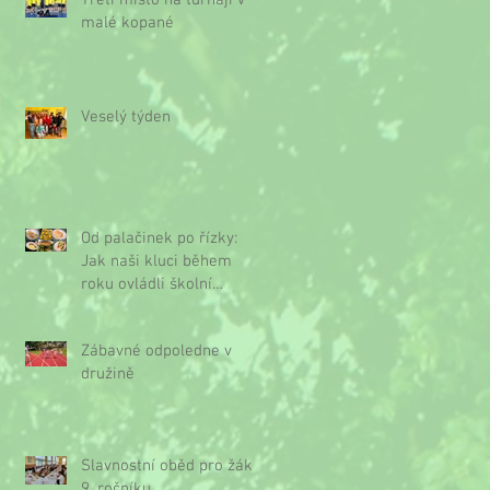
Třetí místo na turnaji v
malé kopané
Veselý týden
Od palačinek po řízky:
Jak naši kluci během
roku ovládli školní
kuchyňku
Zábavné odpoledne v
družině
Slavnostní oběd pro žáky
9. ročníku