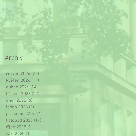
Archiv
červen 2026
(23)
23 příspěvků
květen 2026
(14)
14 příspěvků
duben 2026
(14)
14 příspěvků
březen 2026
(22)
22 příspěvků
únor 2026
(6)
6 příspěvků
leden 2026
(9)
9 příspěvků
prosinec 2025
(11)
11 příspěvků
listopad 2025
(14)
14 příspěvků
říjen 2025
(11)
11 příspěvků
září 2025
(1)
1 příspěvek