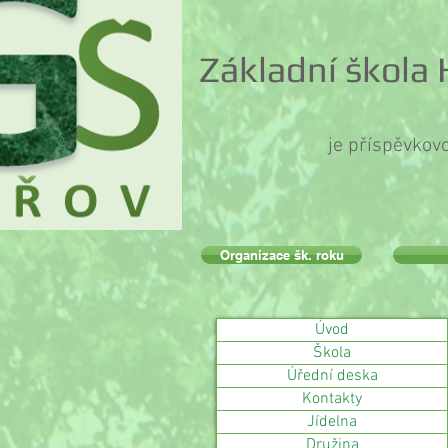
Základní škola
je příspěvkov
Organizace šk. roku
Úvod
Škola
Úřední deska
Kontakty
Jídelna
Družina