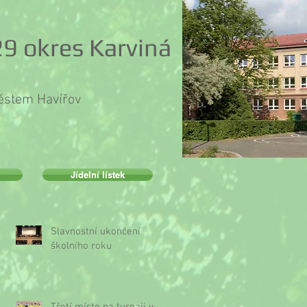
9 okres Karviná
městem Havířov
Jídelní lístek
Slavnostní ukončení
školního roku