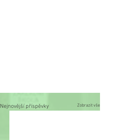
Zobrazit vše
Nejnovější příspěvky