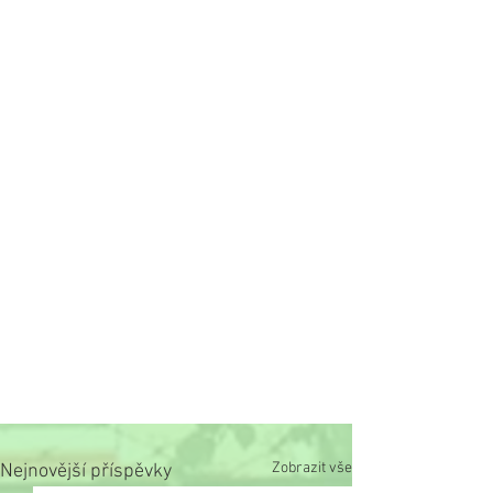
Zobrazit vše
Nejnovější příspěvky