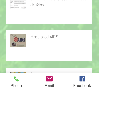
družiny
Hrou proti AIDS
Žonglérské vystoupení v družině
Phone
Email
Facebook
Archiv
červen 2026
(23)
23 příspěvků
květen 2026
(14)
14 příspěvků