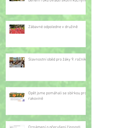
během roku ovládli školní kuchyňku
Zábavné odpoledne v družině
Slavnostní oběd pro žáky 9. ročníku
Opět jsme pomáhali se sbírkou proti
rakovině
Oznámení o přerušení činnosti