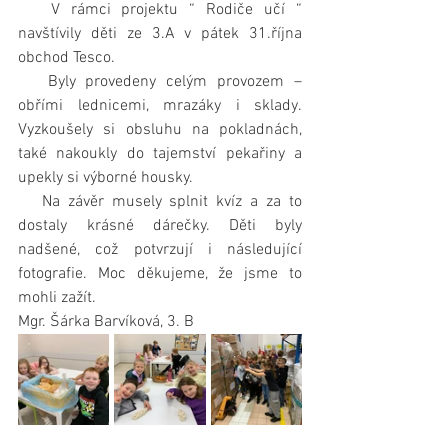
   V rámci projektu “ Rodiče učí “ 
navštívily děti ze 3.A v pátek 31.října 
obchod Tesco.
   Byly provedeny celým provozem – 
obřími lednicemi, mrazáky i sklady. 
Vyzkoušely si obsluhu na pokladnách, 
také nakoukly do tajemství pekařiny a 
upekly si výborné housky.
   Na závěr musely splnit kvíz a za to 
dostaly krásné dárečky. Děti byly 
nadšené, což potvrzují i následující 
fotografie. Moc děkujeme, že jsme to 
mohli zažít.
Mgr. Šárka Barvíková, 3. B