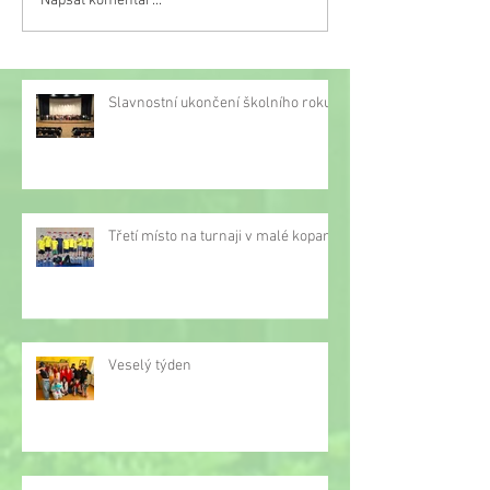
Napsat komentář...
Třetí místo na turnaji v
malé kopané
Slavnostní ukončení školního roku
Třetí místo na turnaji v malé kopané
Veselý týden