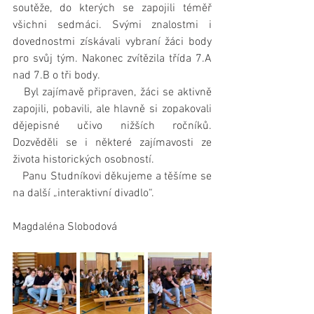
soutěže, do kterých se zapojili téměř 
všichni sedmáci. Svými znalostmi i 
dovednostmi získávali vybraní žáci body 
pro svůj tým. Nakonec zvítězila třída 7.A 
nad 7.B o tři body.
   Byl zajímavě připraven, žáci se aktivně 
zapojili, pobavili, ale hlavně si zopakovali 
dějepisné učivo nižších ročníků. 
Dozvěděli se i některé zajímavosti ze 
života historických osobností.
   Panu Studníkovi děkujeme a těšíme se 
na další „interaktivní divadlo“.
Magdaléna Slobodová