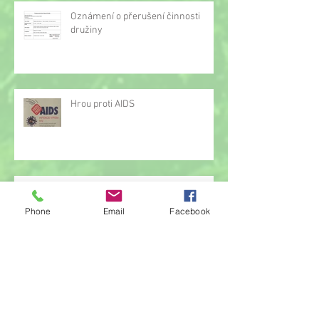
Oznámení o přerušení činnosti
družiny
Hrou proti AIDS
Žonglérské vystoupení v družině
Phone
Email
Facebook
Archiv
červen 2026
(23)
23 příspěvků