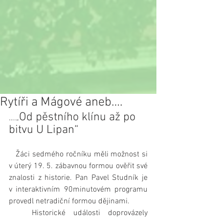
Rytíři a Mágové aneb….
Od pěstního klínu až po 
….„
bitvu U Lipan“
   Žáci sedmého ročníku měli možnost si 
v úterý 19. 5. zábavnou formou ověřit své 
znalosti z historie. Pan Pavel Studník je 
v interaktivním 90minutovém programu 
provedl netradiční formou dějinami.
   Historické události doprovázely 