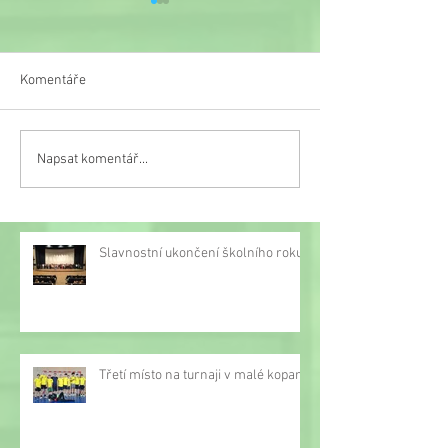
Komentáře
Veselý týden
Napsat komentář...
Třetí místo na turnaji v
malé kopané
Slavnostní ukončení školního roku
Třetí místo na turnaji v malé kopané