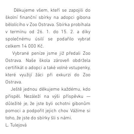
    Děkujeme všem, kteří se zapojili do 
školní finanční sbírky na adopci gibona 
bělolícího v Zoo Ostrava. Sbírka probíhala 
v termínu od 26. 1. do 15. 2. a díky 
společnému úsilí se podařilo vybrat 
celkem 14 000 Kč.
   Vybrané peníze jsme již předali Zoo 
Ostrava. Naše škola zároveň obdržela 
certifikát o adopci a také volné vstupenky, 
které využijí žáci při exkurzi do Zoo 
Ostrava.
   Ještě jednou děkujeme každému, kdo 
přispěl. Nezáleží na výši příspěvku — 
důležité je, že jste byli ochotni gibonům 
pomoci a podpořit jejich chov. Vážíme si 
toho, že jste do sbírky šli s námi.
L. Tulejová