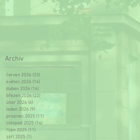
Archiv
červen 2026
(23)
23 příspěvků
květen 2026
(14)
14 příspěvků
duben 2026
(14)
14 příspěvků
březen 2026
(22)
22 příspěvků
únor 2026
(6)
6 příspěvků
leden 2026
(9)
9 příspěvků
prosinec 2025
(11)
11 příspěvků
listopad 2025
(14)
14 příspěvků
říjen 2025
(11)
11 příspěvků
září 2025
(1)
1 příspěvek