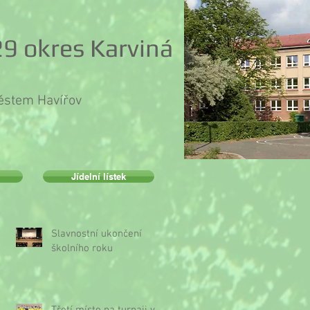
9 okres Karviná
městem Havířov
Jídelní lístek
Slavnostní ukončení
školního roku