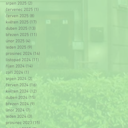
srpen 2025
(2)
2 příspěvky
červenec 2025
(1)
1 příspěvek
červen 2025
(8)
8 příspěvků
květen 2025
(17)
17 příspěvků
duben 2025
(13)
13 příspěvků
březen 2025
(11)
11 příspěvků
únor 2025
(4)
4 příspěvky
leden 2025
(9)
9 příspěvků
prosinec 2024
(14)
14 příspěvků
listopad 2024
(11)
11 příspěvků
říjen 2024
(14)
14 příspěvků
září 2024
(1)
1 příspěvek
srpen 2024
(2)
2 příspěvky
červen 2024
(16)
16 příspěvků
květen 2024
(12)
12 příspěvků
duben 2024
(15)
15 příspěvků
březen 2024
(9)
9 příspěvků
únor 2024
(7)
7 příspěvků
leden 2024
(3)
3 příspěvky
prosinec 2023
(15)
15 příspěvků