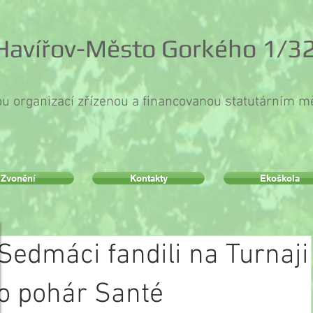
 Havířov-Město Gorkého 1/32
ou organizací zřízenou a financovanou statutárním 
Zvonění
Kontakty
Ekoškola
Sedmáci fandili na Turnaji
o pohár Santé