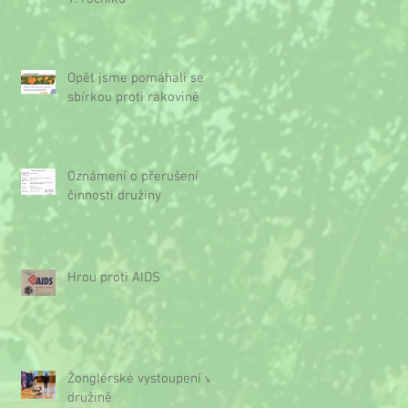
Opět jsme pomáhali se
sbírkou proti rakovině
Oznámení o přerušení
činnosti družiny
Hrou proti AIDS
Žonglérské vystoupení v
družině