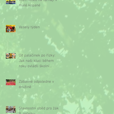
Třetí místo na turnaji v
malé kopané
Veselý týden
Od palačinek po řízky:
Jak naši kluci během
roku ovládli školní
kuchyňku
Zábavné odpoledne v
družině
Slavnostní oběd pro žáky
9. ročníku