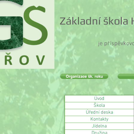
Základní škola
je příspěvkov
Organizace šk. roku
Úvod
Škola
Úřední deska
Kontakty
Jídelna
Družina