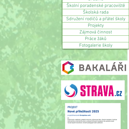
Školní poradenské pracoviště
Školská rada
Sdružení rodičů a přátel školy
Projekty
Zájmová činnost
Práce žáků
Fotogalerie školy