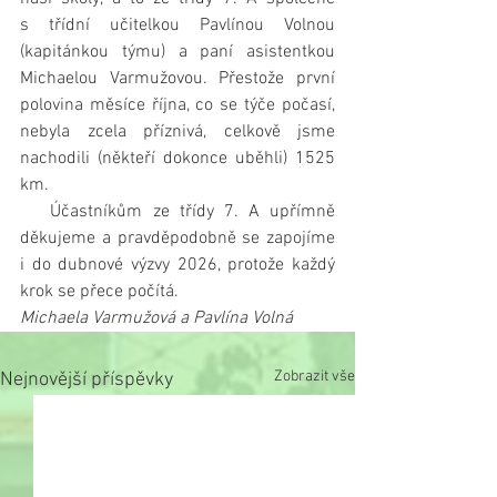
s třídní učitelkou Pavlínou Volnou 
(kapitánkou týmu) a paní asistentkou 
Michaelou Varmužovou. Přestože první 
polovina měsíce října, co se týče počasí, 
nebyla zcela příznivá, celkově jsme 
nachodili (někteří dokonce uběhli) 1525 
km.
   Účastníkům ze třídy 7. A upřímně 
děkujeme a pravděpodobně se zapojíme 
i do dubnové výzvy 2026, protože každý 
krok se přece počítá.
Michaela Varmužová a Pavlína Volná
Zobrazit vše
Nejnovější příspěvky