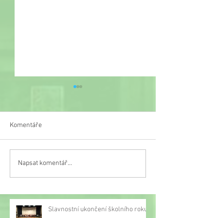
Komentáře
Veselý týden
Napsat komentář...
Třetí místo na turnaji v
malé kopané
Slavnostní ukončení školního roku