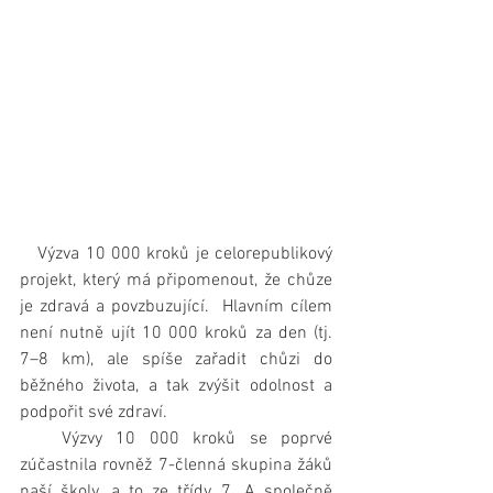
   Výzva 10 000 kroků je celorepublikový 
projekt, který má připomenout, že chůze 
je zdravá a povzbuzující.  Hlavním cílem 
není nutně ujít 10 000 kroků za den (tj. 
7–8 km), ale spíše zařadit chůzi do 
běžného života, a tak zvýšit odolnost a 
podpořit své zdraví.
   Výzvy 10 000 kroků se poprvé 
zúčastnila rovněž 7-členná skupina žáků 
naší školy, a to ze třídy 7. A společně 