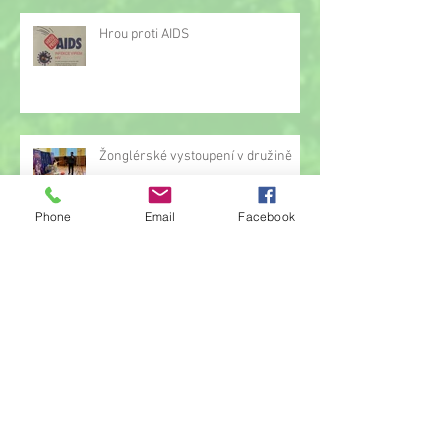
Hrou proti AIDS
Žonglérské vystoupení v družině
Phone
Email
Facebook
Archiv
červen 2026
(23)
23 příspěvků
květen 2026
(14)
14 příspěvků
duben 2026
(14)
14 příspěvků
březen 2026
(22)
22 příspěvků
únor 2026
(6)
6 příspěvků
leden 2026
(9)
9 příspěvků