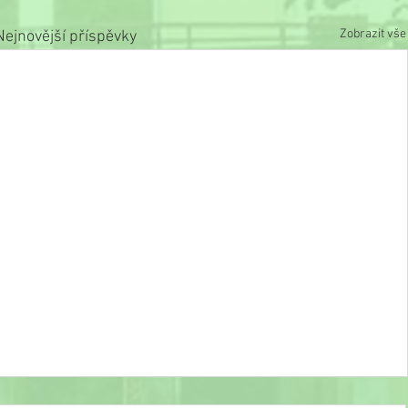
Zobrazit vše
Nejnovější příspěvky