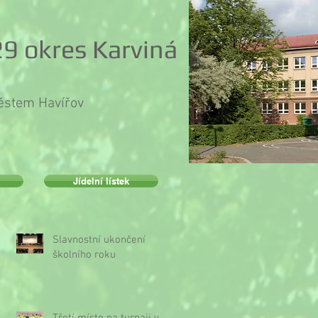
9 okres Karviná
městem Havířov
Jídelní lístek
Slavnostní ukončení
školního roku