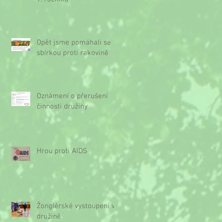
Opět jsme pomáhali se
sbírkou proti rakovině
Oznámení o přerušení
činnosti družiny
Hrou proti AIDS
Žonglérské vystoupení v
družině