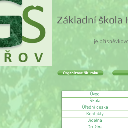
Základní škola
je příspěvkov
Organizace šk. roku
Úvod
Škola
Úřední deska
Kontakty
Jídelna
Družina