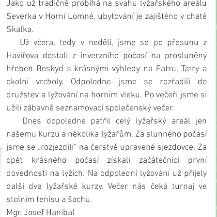
Jako už tradičně probíhá na svahu lyžařského areálu 
Severka v Horní Lomné, ubytování je zajištěno v chatě 
Skalka.
   Už včera, tedy v neděli, jsme se po přesunu z 
Havířova dostali z inverzního počasí na prosluněný 
hřeben Beskyd s krásnými výhledy na Fatru, Tatry a 
okolní vrcholy. Odpoledne jsme se rozřadili do 
družstev a lyžování na horním vleku. Po večeři jsme si 
užili zábavně seznamovací společenský večer.
   Dnes dopoledne patřil celý lyžařský areál jen 
našemu kurzu a několika lyžařům. Za slunného počasí 
jsme se „rozjezdili“ na čerstvě upravené sjezdovce. Za 
opět krásného počasí získali začátečníci první 
dovednosti na lyžích. Na odpolední lyžování už přijely 
další dva lyžařské kurzy. Večer nás čeká turnaj ve 
stolním tenisu a šachu.
Mgr. Josef Hanibal