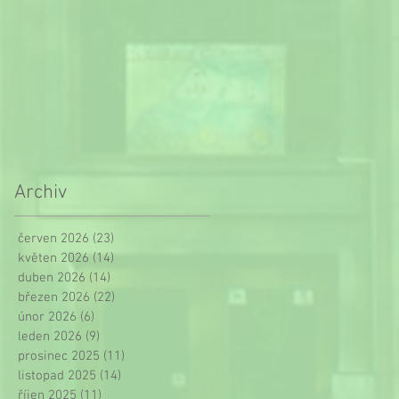
Archiv
červen 2026
(23)
23 příspěvků
květen 2026
(14)
14 příspěvků
duben 2026
(14)
14 příspěvků
březen 2026
(22)
22 příspěvků
únor 2026
(6)
6 příspěvků
leden 2026
(9)
9 příspěvků
prosinec 2025
(11)
11 příspěvků
listopad 2025
(14)
14 příspěvků
říjen 2025
(11)
11 příspěvků