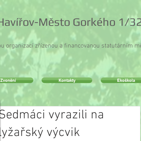
 Havířov-Město Gorkého 1/32
ou organizací zřízenou a financovanou statutárním 
Zvonění
Kontakty
Ekoškola
Sedmáci vyrazili na
lyžařský výcvik