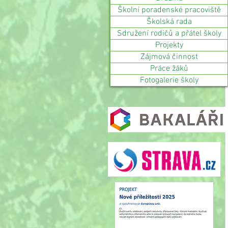
Školní poradenské pracoviště
Školská rada
Sdružení rodičů a přátel školy
Projekty
Zájmová činnost
Práce žáků
Fotogalerie školy