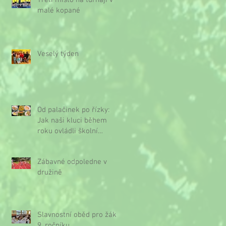
Třetí místo na turnaji v
malé kopané
Veselý týden
Od palačinek po řízky:
Jak naši kluci během
roku ovládli školní
kuchyňku
Zábavné odpoledne v
družině
Slavnostní oběd pro žáky
9. ročníku