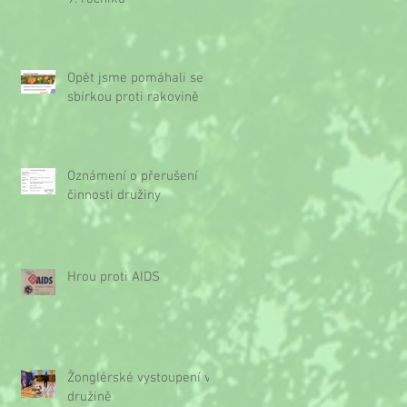
Opět jsme pomáhali se
sbírkou proti rakovině
Oznámení o přerušení
činnosti družiny
Hrou proti AIDS
Žonglérské vystoupení v
družině