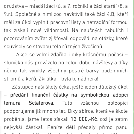
družstva – mladší žáci (6. a 7. ročník) a žáci starší (8. a 
9.r.). Společně s nimi zoo navštívili také žáci 4.B, kteří 
měli za úkol vyplnit pracovní listy a netradiční formou 
tak získali nové vědomosti. Na naučných tabulích i 
pozorováním zvířat zjišťovali odpovědi na otázky, které 
souvisely se stavbou těla různých živočichů.
      Akce se velmi zdařila i díky krásnému počasí – 
sluníčko nás provázelo po celou dobu návštěvy a díky 
němu tak vynikly všechny pestré barvy podzimních 
stromů a keřů. Zkrátka – byla to nádhera!
      Zástupce naší školy čekal ještě jeden důležitý úkol 
–
 předání finanční částky na symbolickou adopci 
lemura Sclaterova
. Tuto vzácnou poloopici 
podporujeme již mnoho let. Díky sbírce, která ve škole 
proběhla, jsme letos získali 
12 000,-Kč
, což je zatím 
nejvyšší částka!! Peníze děti předaly přímo panu 