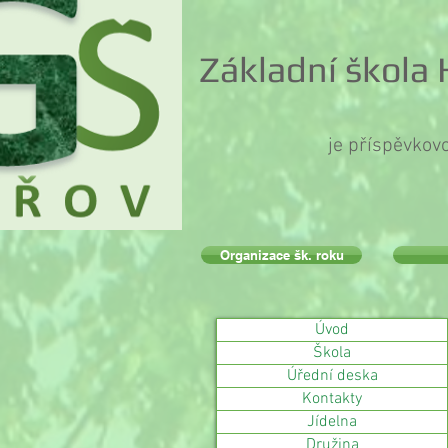
Základní škola
je příspěvkov
Organizace šk. roku
Úvod
Škola
Úřední deska
Kontakty
Jídelna
Družina