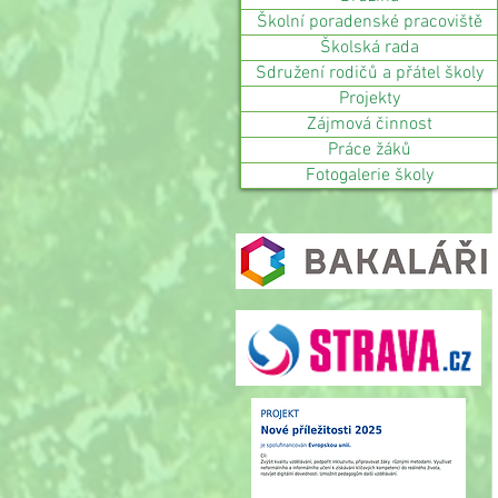
Školní poradenské pracoviště
Školská rada
Sdružení rodičů a přátel školy
Projekty
Zájmová činnost
Práce žáků
Fotogalerie školy