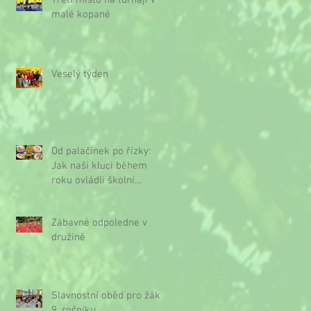
Třetí místo na turnaji v
malé kopané
Veselý týden
Od palačinek po řízky:
Jak naši kluci během
roku ovládli školní
kuchyňku
Zábavné odpoledne v
družině
Slavnostní oběd pro žáky
9. ročníku