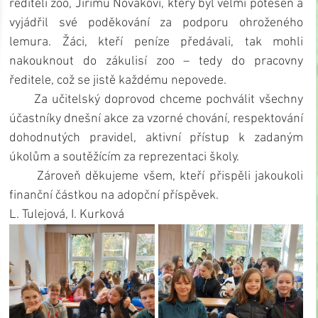
řediteli zoo, Jiřímu Novákovi, který byl velmi potěšen a 
vyjádřil své poděkování za podporu ohroženého 
lemura. Žáci, kteří peníze předávali, tak mohli 
nakouknout do zákulisí zoo – tedy do pracovny 
ředitele, což se jistě každému nepovede.
      Za učitelský doprovod chceme pochválit všechny 
účastníky dnešní akce za vzorné chování, respektování 
dohodnutých pravidel, aktivní přístup k zadaným 
úkolům a soutěžícím za reprezentaci školy.
      Zároveň děkujeme všem, kteří přispěli jakoukoli 
finanční částkou na adopční příspěvek.
L. Tulejová, I. Kurková