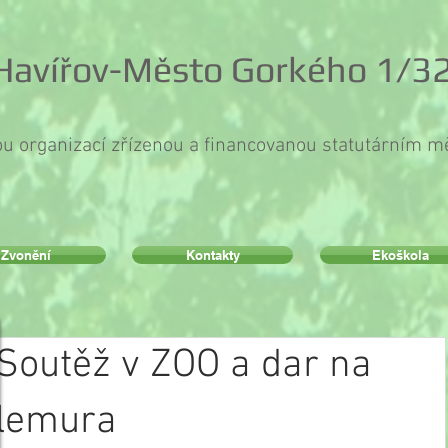
 Havířov-Město Gorkého 1/32
ou organizací zřízenou a financovanou statutárním 
Zvonění
Kontakty
Ekoškola
Soutěž v ZOO a dar na
lemura