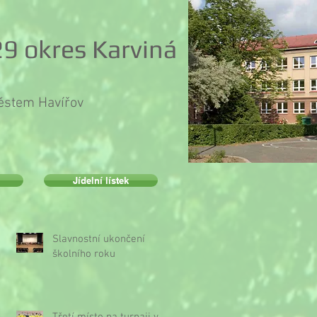
9 okres Karviná
městem Havířov
Jídelní lístek
Slavnostní ukončení
školního roku