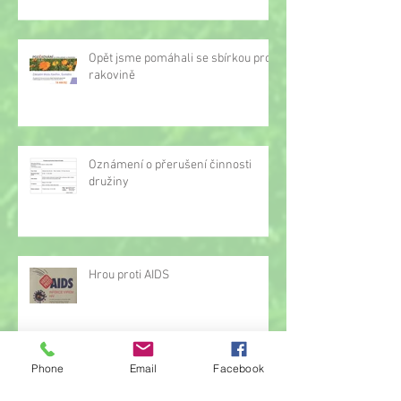
Opět jsme pomáhali se sbírkou proti
rakovině
Oznámení o přerušení činnosti
družiny
Hrou proti AIDS
Phone
Email
Facebook
Žonglérské vystoupení v družině