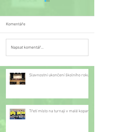
Komentáře
Veselý týden
Napsat komentář...
Třetí místo na turnaji v
malé kopané
Slavnostní ukončení školního roku
Třetí místo na turnaji v malé kopané