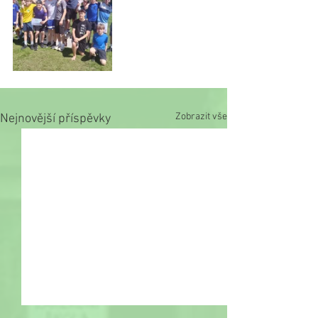
Zobrazit vše
Nejnovější příspěvky