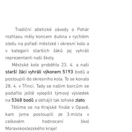
   Tradiční atletické závody o Pohár 
rozhlasu měly koncem dubna v rychlém 
sledu na pořadí městské i okresní kolo a 
v kategorii starších žáků jej vyhráli 
reprezentanti naší školy.
   Městské kolo proběhlo 23. 4. a naši 
starší žáci
vyhráli výkonem 5193
 bodů a 
postoupili do okresního kola. To se konalo 
28. 4. v Třinci. Tady se našim borcům se 
podařilo ještě vylepšit týmový výsledek 
na 
5368 bodů 
a obhájit tak loňské 
zlato
. 
   Těšíme se na Krajské finále v Opavě, 
kam jsme postoupili ze 3.místa v 
celkovém hodnocení škol 
Moravskoslezského kraje! 