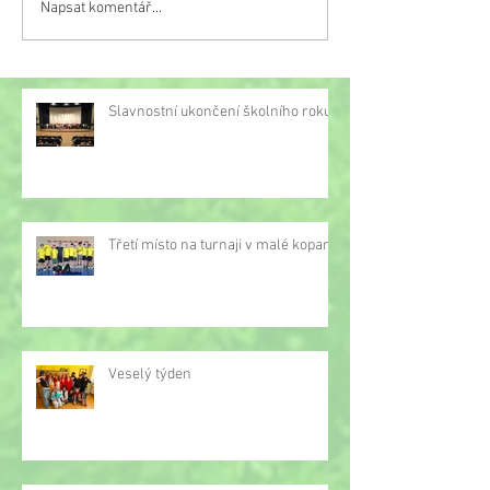
Napsat komentář...
Třetí místo na turnaji v
malé kopané
Slavnostní ukončení školního roku
Třetí místo na turnaji v malé kopané
Veselý týden