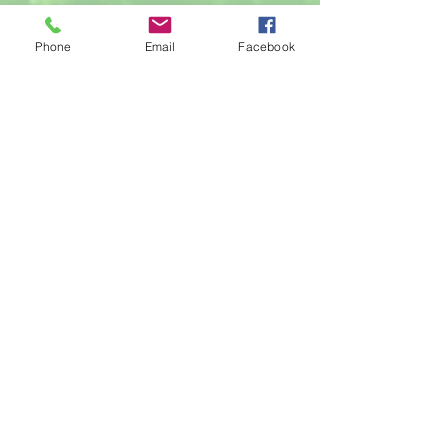
Oznámení o přerušení činnosti
Phone
Email
Facebook
družiny
Hrou proti AIDS
Žonglérské vystoupení v družině
Archiv
červen 2026
(23)
23 příspěvků