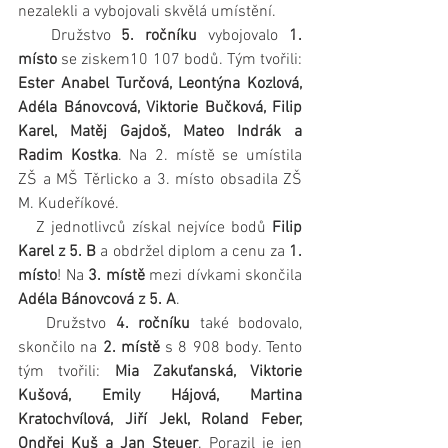
nezalekli a vybojovali skvělá umístění.
   Družstvo 
5. ročníku 
vybojovalo 
1. 
místo
 se ziskem10 107 bodů. Tým tvořili: 
Ester Anabel Turčová, Leontýna Kozlová, 
Adéla Bánovcová, Viktorie Bučková, Filip 
Karel, Matěj Gajdoš, Mateo Indrák a 
Radim Kostka
. Na 2. místě se umístila 
ZŠ a MŠ Těrlicko a 3. místo obsadila ZŠ 
M. Kudeříkové.
   Z jednotlivců získal nejvíce bodů 
Filip 
Karel z 5. B
 a obdržel diplom a cenu za 
1. 
místo
! Na 
3. místě 
mezi dívkami skončila 
Adéla Bánovcová z 5. A
.
   Družstvo 
4. ročníku
 také bodovalo, 
skončilo na 
2. místě
 s 8 908 body. Tento 
tým tvořili: 
Mia Zakuťanská, Viktorie 
Kušová, Emily Hájová, Martina 
Kratochvílová, Jiří Jekl, Roland Feber, 
Ondřej Kuš a Jan Steuer
. Porazil je jen 