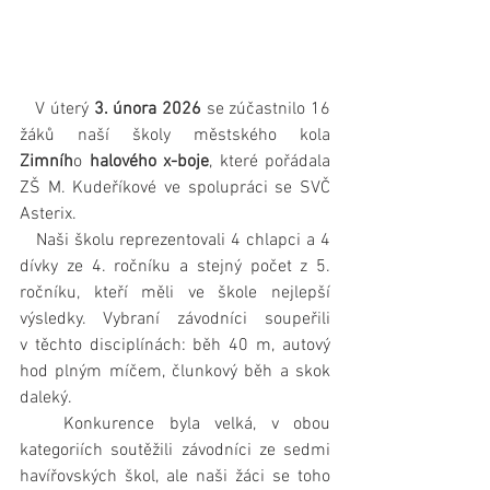
   V úterý 
3. února 2026
 se zúčastnilo 16 
žáků naší školy městského kola 
Zimníh
o
 halového x-boje
, které pořádala 
ZŠ M. Kudeříkové ve spolupráci se SVČ 
Asterix.
   Naši školu reprezentovali 4 chlapci a 4 
dívky ze 4. ročníku a stejný počet z 5. 
ročníku, kteří měli ve škole nejlepší 
výsledky. Vybraní závodníci soupeřili 
v těchto disciplínách: běh 40 m, autový 
hod plným míčem, člunkový běh a skok 
daleký.
   Konkurence byla velká, v obou 
kategoriích soutěžili závodníci ze sedmi 
havířovských škol, ale naši žáci se toho 