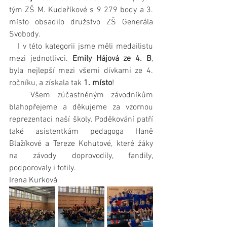
tým ZŠ M. Kudeříkové s 9 279 body a 3. 
místo obsadilo družstvo ZŠ Generála 
Svobody.
   I v této kategorii jsme měli medailistu 
mezi jednotlivci. 
Emily Hájová ze 4. B
, 
byla nejlepší mezi všemi dívkami ze 4. 
ročníku, a získala tak 
1. místo
!
   Všem zúčastněným závodníkům 
blahopřejeme a děkujeme za vzornou 
reprezentaci naší školy. Poděkování patří 
také asistentkám pedagoga Haně 
Blažíkové a Tereze Kohutové, které žáky 
na závody doprovodily, fandily, 
podporovaly i fotily.
Irena Kurková