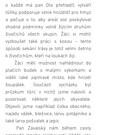
o každé má pan Ota přehled!), vytváří 
tůňky, podporuje vznik hnízdišť pro hmyz 
a pečuje o to, aby areál zoo poskytoval 
vhodné podmínky volně žijícím druhům 
živočichů všech skupin. Žáci si mohli 
vyzkoušet také práci s kosou – tento 
způsob sekání trávy je totiž velmi šetrný 
k živočichům, kteří na loukách žijí.
   Žáci měli možnost nahlédnout do 
ptačích budek s malými sýkorkami a 
viděli také zajímavé místo, kde hnízdí 
šoupálek. Součástí vycházky byl 
průzkum tůní, v nichž jsme nalovili a 
pozorovali některé jejich obyvatele. 
Objevili jsme například čolka obecného, 
najády vážek, blešivce, larvu potápníka a 
také larvy pošvatek a jepic.
   Pan Závalský nám během cesty 