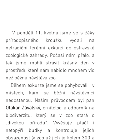
   V pondělí 11. května jsme se s žáky 
přírodopisného kroužku vydali na 
netradiční terénní exkurzi do ostravské 
zoologické zahrady. Počasí nám přálo, a 
tak jsme mohli strávit krásný den v 
prostředí, které nám nabídlo mnohem víc 
než běžná návštěva zoo.
   Během exkurze jsme se pohybovali i v 
místech, kam se běžní návštěvníci 
nedostanou. Naším průvodcem byl pan 
Otakar Závalský
, ornitolog a odborník na 
biodiverzitu, který se v zoo stará o 
„divokou přírodu“. Vyvěšuje ptačí i 
netopýří budky a kontroluje jejich 
obsazenost (v zoo už jich je kolem 300 a 