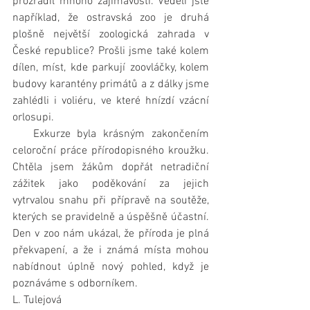
prozradil mnoho zajímavostí. Věděli jste 
například, že ostravská zoo je druhá 
plošně největší zoologická zahrada v 
České republice? Prošli jsme také kolem 
dílen, míst, kde parkují zoovláčky, kolem 
budovy karantény primátů a z dálky jsme 
zahlédli i voliéru, ve které hnízdí vzácní 
orlosupi.
   Exkurze byla krásným zakončením 
celoroční práce přírodopisného kroužku. 
Chtěla jsem žákům dopřát netradiční 
zážitek jako poděkování za jejich 
vytrvalou snahu při přípravě na soutěže, 
kterých se pravidelně a úspěšně účastní. 
Den v zoo nám ukázal, že příroda je plná 
překvapení, a že i známá místa mohou 
nabídnout úplně nový pohled, když je 
poznáváme s odborníkem.
L. Tulejová