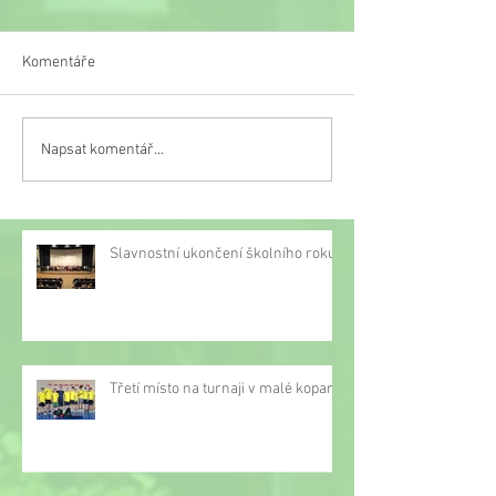
Komentáře
Veselý týden
Napsat komentář...
Třetí místo na turnaji v
malé kopané
Slavnostní ukončení školního roku
Třetí místo na turnaji v malé kopané