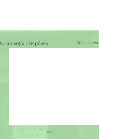
Zobrazit vše
Nejnovější příspěvky