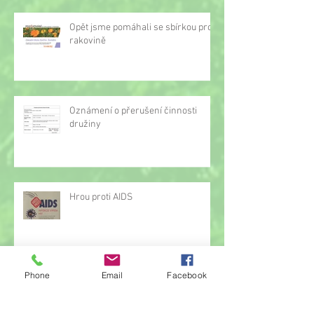
Opět jsme pomáhali se sbírkou proti
rakovině
Oznámení o přerušení činnosti
družiny
Hrou proti AIDS
Phone
Email
Facebook
Žonglérské vystoupení v družině