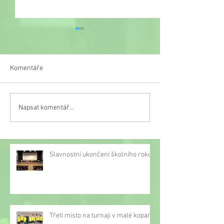
Komentáře
Veselý týden
Napsat komentář...
Třetí místo na turnaji v
malé kopané
Slavnostní ukončení školního roku
Třetí místo na turnaji v malé kopané