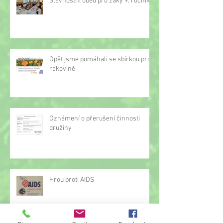
Slavnostní oběd pro žáky 9. ročníku
Opět jsme pomáhali se sbírkou proti
rakovině
Oznámení o přerušení činnosti
družiny
Hrou proti AIDS