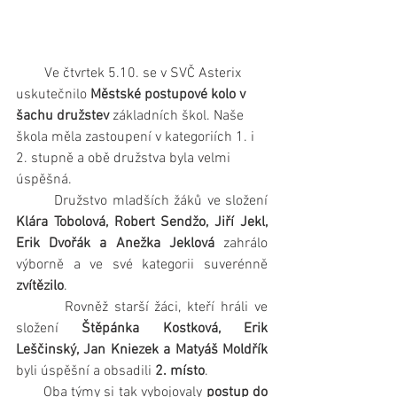
        Ve čtvrtek 5.10. se v SVČ Asterix 
uskutečnilo 
Městské postupové kolo v 
šachu družstev
 základních škol. Naše 
škola měla zastoupení v kategoriích 1. i 
2. stupně a obě družstva byla velmi 
úspěšná.
        Družstvo mladších žáků ve složení 
Klára Tobolová, Robert Sendžo, Jiří Jekl, 
Erik Dvořák a Anežka Jeklová 
zahrálo 
výborně a ve své kategorii suverénně 
zvítězilo
.
        Rovněž starší žáci, kteří hráli ve 
složení 
Štěpánka Kostková, Erik 
Leščinský, Jan Kniezek a Matyáš Moldřík
byli úspěšní a obsadili 
2. místo
. 
       Oba týmy si tak vybojovaly 
postup do 