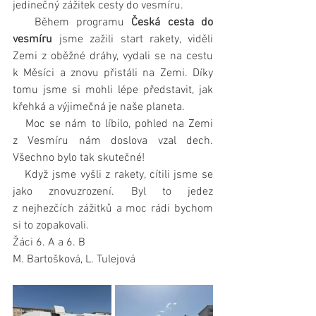
jedinečný zážitek cesty do vesmíru.
   Během programu
 Česká cesta do 
vesmíru
 jsme zažili start rakety, viděli 
Zemi z oběžné dráhy, vydali se na cestu 
k Měsíci a znovu přistáli na Zemi. Díky 
tomu jsme si mohli lépe představit, jak 
křehká a výjimečná je naše planeta.
   Moc se nám to líbilo, pohled na Zemi 
z Vesmíru nám doslova vzal dech. 
Všechno bylo tak skutečné!
   Když jsme vyšli z rakety, cítili jsme se 
jako znovuzrození. Byl to jedez 
z nejhezčích zážitků a moc rádi bychom 
si to zopakovali.
Žáci 6. A a 6. B
M. Bartošková, L. Tulejová