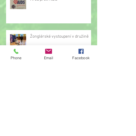
Žonglérské vystoupení v družině
Phone
Email
Facebook
Archiv
červen 2026
(23)
23 příspěvků
květen 2026
(14)
14 příspěvků
duben 2026
(14)
14 příspěvků
březen 2026
(22)
22 příspěvků
únor 2026
(6)
6 příspěvků
leden 2026
(9)
9 příspěvků
prosinec 2025
(11)
11 příspěvků
listopad 2025
(14)
14 příspěvků