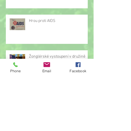
Hrou proti AIDS
Žonglérské vystoupení v družině
Phone
Email
Facebook
Archiv
červen 2026
(23)
23 příspěvků
květen 2026
(14)
14 příspěvků
duben 2026
(14)
14 příspěvků
březen 2026
(22)
22 příspěvků