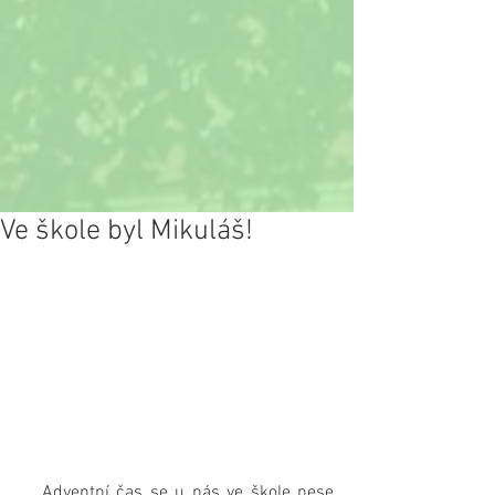
Ve škole byl Mikuláš!
   Adventní čas se u nás ve škole nese 