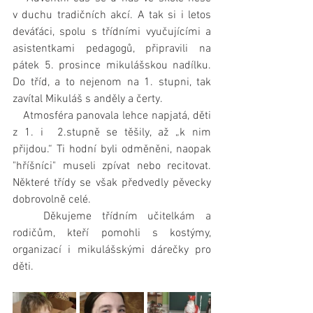
v duchu tradičních akcí. A tak si i letos 
deváťáci, spolu s třídními vyučujícími a 
asistentkami pedagogů, připravili na 
pátek 5. prosince mikulášskou nadílku. 
Do tříd, a to nejenom na 1. stupni, tak 
zavítal Mikuláš s anděly a čerty.
   Atmosféra panovala lehce napjatá, děti 
z 1. i  2.stupně se těšily, až „k nim 
přijdou.“ Ti hodní byli odměněni, naopak 
"hříšníci" museli zpívat nebo recitovat. 
Některé třídy se však předvedly pěvecky 
dobrovolně celé.
   Děkujeme třídním učitelkám a 
rodičům, kteří pomohli s kostýmy, 
organizací i mikulášskými dárečky pro 
děti.