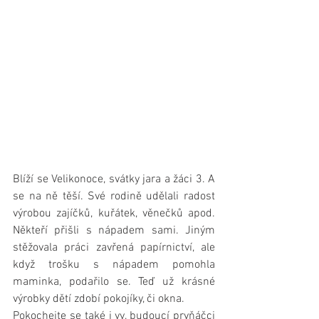
Blíží se Velikonoce, svátky jara a žáci 3. A  
se na ně těší. Své rodině udělali radost 
výrobou zajíčků, kuřátek, věnečků apod. 
Někteří přišli s nápadem sami. Jiným 
stěžovala práci zavřená papírnictví, ale 
když trošku s nápadem pomohla 
maminka, podařilo se. Teď už krásné 
výrobky dětí zdobí pokojíky, či okna.
Pokochejte se také i vy, budoucí prvňáčci 