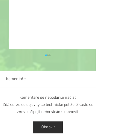
Komentáře
Komentáře se nepodařilo načíst.
Informace ředitele školy k
Informace ředitel
Zdá se, že se objevily se technické potíže. Zkuste se
organizaci výuky od 17.
obnově výuky od 
znovu připojit nebo stránku obnovit.
května 2021
2021 pro žáky 2.
Obnovit