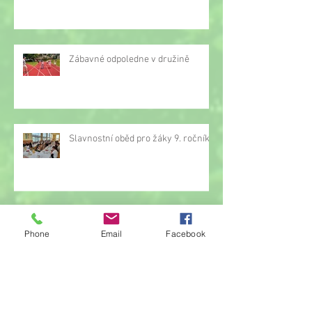
Zábavné odpoledne v družině
Slavnostní oběd pro žáky 9. ročníku
Opět jsme pomáhali se sbírkou proti
Phone
Email
Facebook
rakovině
Oznámení o přerušení činnosti