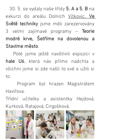
   30. 5. se vydaly naše třídy 
5. A a 5. B
 na 
exkurzi do areálu Dolních 
Vítkovic. 
Ve 
Světě techniky
 jsme měli zarezervovány 
3 velmi zajímavé programy – 
Teorie 
modré krve, Šetříme na dovolenou a 
Stavíme město
.
   Poté jsme ještě navštívili expozici v 
hale U6
, která nás přímo nadchla a 
všichni jsme si zde našli to své a užili si 
to.
   Program byl hrazen Magistrátem 
Havířova.
Třídní učitelky a asistentky Hejdová, 
Kurková, Ratajová, Cirgošková.