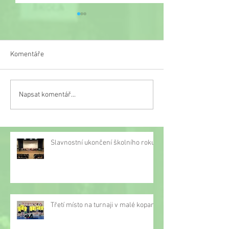
Komentáře
Veselý týden
Napsat komentář...
Třetí místo na turnaji v
malé kopané
Slavnostní ukončení školního roku
Třetí místo na turnaji v malé kopané