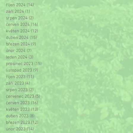
říjen 2024
(14)
14 příspěvků
září 2024
(1)
1 příspěvek
srpen 2024
(2)
2 příspěvky
červen 2024
(16)
16 příspěvků
květen 2024
(12)
12 příspěvků
duben 2024
(15)
15 příspěvků
březen 2024
(9)
9 příspěvků
únor 2024
(7)
7 příspěvků
leden 2024
(3)
3 příspěvky
prosinec 2023
(15)
15 příspěvků
listopad 2023
(9)
9 příspěvků
říjen 2023
(11)
11 příspěvků
září 2023
(4)
4 příspěvky
srpen 2023
(2)
2 příspěvky
červenec 2023
(5)
5 příspěvků
červen 2023
(16)
16 příspěvků
květen 2023
(13)
13 příspěvků
duben 2023
(8)
8 příspěvků
březen 2023
(12)
12 příspěvků
únor 2023
(14)
14 příspěvků