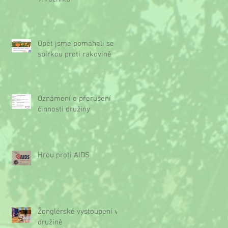
Opět jsme pomáhali se
sbírkou proti rakovině
Oznámení o přerušení
činnosti družiny
Hrou proti AIDS
Žonglérské vystoupení v
družině