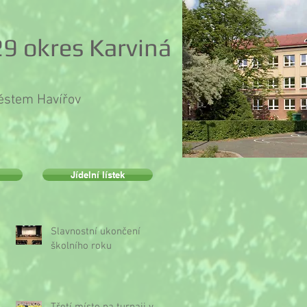
9 okres Karviná
městem Havířov
Jídelní lístek
Slavnostní ukončení
školního roku