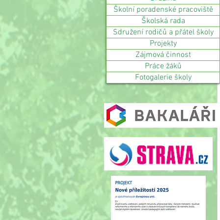
Školní poradenské pracoviště
Školská rada
Sdružení rodičů a přátel školy
Projekty
Zájmová činnost
Práce žáků
Fotogalerie školy