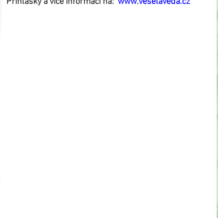
Přihlášky a více informací na:  
www.veselaveda.cz