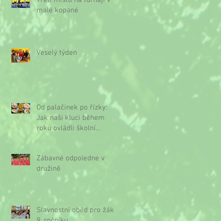
Třetí místo na turnaji v
malé kopané
Veselý týden
Od palačinek po řízky:
Jak naši kluci během
roku ovládli školní
kuchyňku
Zábavné odpoledne v
družině
Slavnostní oběd pro žáky
9. ročníku