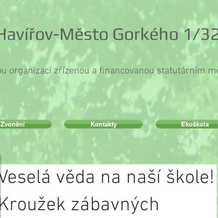
 Havířov-Město Gorkého 1/32
ou organizací zřízenou a financovanou statutárním 
Zvonění
Kontakty
Ekoškola
Veselá věda na naší škole!
Kroužek zábavných