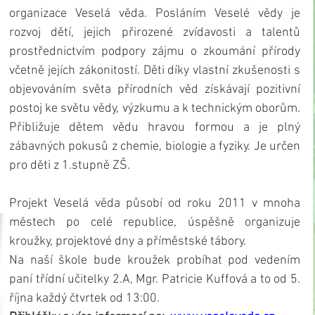
organizace Veselá věda. Posláním Veselé vědy je 
rozvoj dětí, jejich přirozené zvídavosti a talentů 
prostřednictvím podpory zájmu o zkoumání přírody 
včetně jejích zákonitostí. Děti díky vlastní zkušenosti s 
objevováním světa přírodních věd získávají pozitivní 
postoj ke světu vědy, výzkumu a k technickým oborům. 
Přibližuje dětem vědu hravou formou a je plný 
zábavných pokusů z chemie, biologie a fyziky. Je určen 
pro děti z 1.stupně ZŠ. 
Projekt Veselá věda působí od roku 2011 v mnoha 
městech po celé republice, úspěšně organizuje 
kroužky, projektové dny a příměstské tábory.
Na naší škole bude kroužek probíhat pod vedením 
paní třídní učitelky 2.A, Mgr. Patricie Kuffová a to od 5. 
října každý čtvrtek od 13:00.