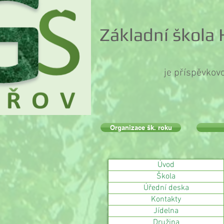
Základní škola
je příspěvkov
Organizace šk. roku
Úvod
Škola
Úřední deska
Kontakty
Jídelna
Družina