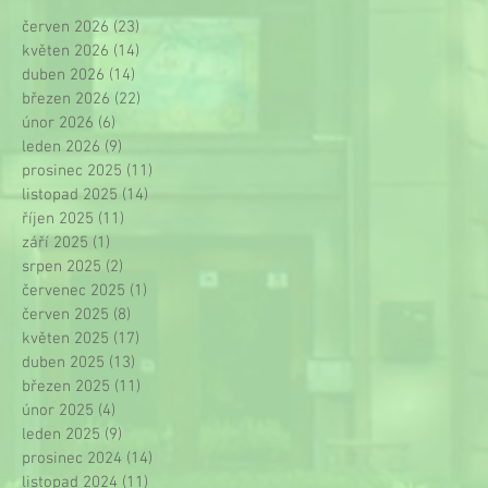
červen 2026
(23)
23 příspěvků
květen 2026
(14)
14 příspěvků
duben 2026
(14)
14 příspěvků
březen 2026
(22)
22 příspěvků
únor 2026
(6)
6 příspěvků
leden 2026
(9)
9 příspěvků
prosinec 2025
(11)
11 příspěvků
listopad 2025
(14)
14 příspěvků
říjen 2025
(11)
11 příspěvků
září 2025
(1)
1 příspěvek
srpen 2025
(2)
2 příspěvky
červenec 2025
(1)
1 příspěvek
červen 2025
(8)
8 příspěvků
květen 2025
(17)
17 příspěvků
duben 2025
(13)
13 příspěvků
březen 2025
(11)
11 příspěvků
únor 2025
(4)
4 příspěvky
leden 2025
(9)
9 příspěvků
prosinec 2024
(14)
14 příspěvků
listopad 2024
(11)
11 příspěvků