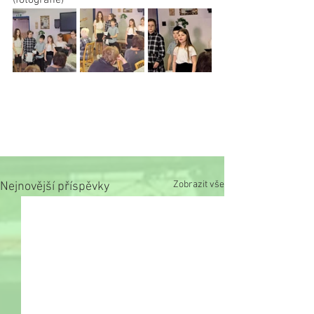
Zobrazit vše
Nejnovější příspěvky