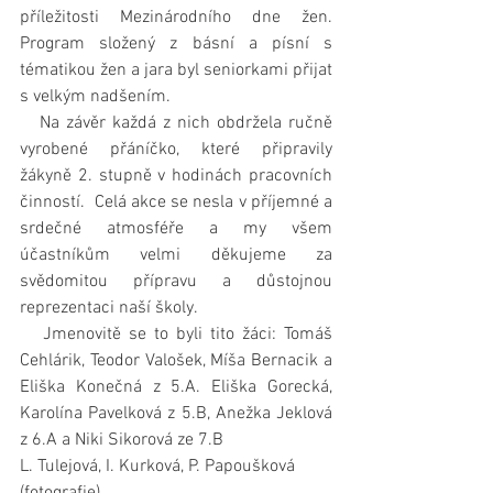
příležitosti Mezinárodního dne žen. 
Program složený z básní a písní s 
tématikou žen a jara byl seniorkami přijat 
s velkým nadšením.
   Na závěr každá z nich obdržela ručně 
vyrobené přáníčko, které připravily 
žákyně 2. stupně v hodinách pracovních 
činností.  Celá akce se nesla v příjemné a 
srdečné atmosféře a my všem 
účastníkům velmi děkujeme za 
svědomitou přípravu a důstojnou 
reprezentaci naší školy.
   Jmenovitě se to byli tito žáci: Tomáš 
Cehlárik, Teodor Valošek, Míša Bernacik a 
Eliška Konečná z 5.A. Eliška Gorecká, 
Karolína Pavelková z 5.B, Anežka Jeklová 
z 6.A a Niki Sikorová ze 7.B
L. Tulejová, I. Kurková, P. Papoušková 
(fotografie)