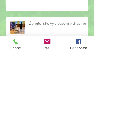
Žonglérské vystoupení v družině
Phone
Email
Facebook
Archiv
červen 2026
(23)
23 příspěvků
květen 2026
(14)
14 příspěvků
duben 2026
(14)
14 příspěvků
březen 2026
(22)
22 příspěvků
únor 2026
(6)
6 příspěvků
leden 2026
(9)
9 příspěvků
prosinec 2025
(11)
11 příspěvků
listopad 2025
(14)
14 příspěvků
říjen 2025
(11)
11 příspěvků
září 2025
(1)
1 příspěvek