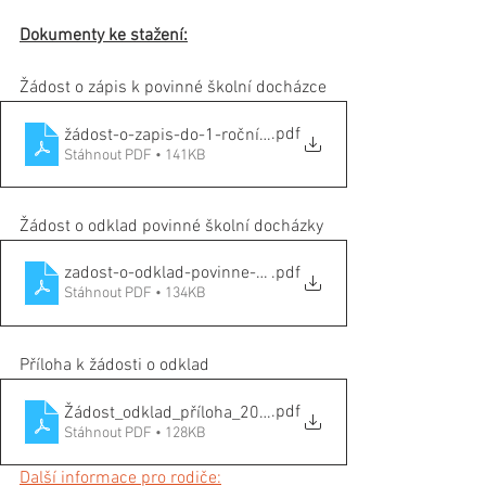
Dokumenty ke stažení:
Žádost o zápis k povinné školní docházce
.pdf
žádost-o-zapis-do-1-ročníku_ke-stažení_2023
Stáhnout PDF • 141KB
Žádost o odklad povinné školní docházky
zadost-o-odklad-povinne-skolni-dochazky_ke-stazeni_2
.pdf
Stáhnout PDF • 134KB
Příloha k žádosti o odklad 
.pdf
Žádost_odklad_příloha_2022
Stáhnout PDF • 128KB
Další informace pro rodiče: