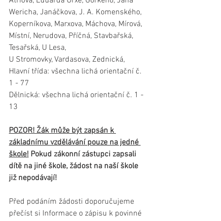
Atriová, Eduarda Urxe, Gorkého, Jana 
Wericha, Janáčkova, J. A. Komenského, 
Koperníkova, Marxova, Máchova, Mírová, 
Místní, Nerudova, Příčná, Stavbařská, 
Tesařská, U Lesa, 
U Stromovky, Vardasova, Zednická, 
Hlavní třída: všechna lichá orientační č. 
1 - 77
Dělnická: všechna lichá orientační č. 1 - 
13
POZOR! Žák může být zapsán k 
základnímu vzdělávání pouze na jedné 
škole!
 Pokud zákonní zástupci zapsali 
dítě na jiné škole, žádost na naší škole 
již nepodávají!
Před podáním žádosti doporučujeme 
přečíst si Informace o zápisu k povinné 