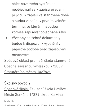
objednávkového systému a 
neobjednají se k zápisu předem, 
přijdou k zápisu ve stanovené době 
a budou zapsáni v prvním volném 
termínu, ve kterém nebudou 
komise zapisovat objednané žáky.
Všechny potřebné dokumenty 
budou k dispozici k vyplnění v 
papírové podobě před zápisovými 
místnostmi.
Spádová oblast pro naší školu stanovená 
Obecně závaznou vyhláškou 7/2009 
Statutárního města Havířova:
Školský obvod 2
Spádová škola:
 Základní škola Havířov – 
Město Gorkého 1/329 okres Karviná 
popis: 