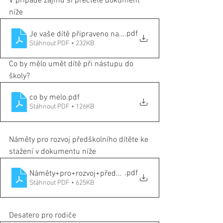
V případě zájmu si přečtěte dokument 
níže
.pdf
Je vaše dítě připraveno na vstup do 1
Stáhnout PDF • 232KB
Co by mělo umět dítě při nástupu do 
školy?
co by melo
.pdf
Stáhnout PDF • 126KB
Náměty pro rozvoj předškolního dítěte ke 
stažení v dokumentu níže
.pdf
Náměty+pro+rozvoj+předškolního+dítěte-5
Stáhnout PDF • 625KB
Desatero pro rodiče