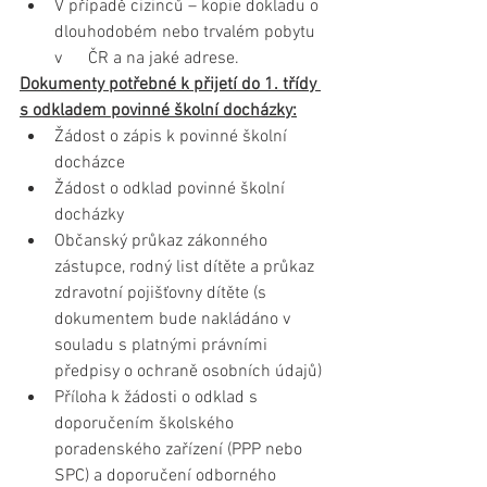
V případě cizinců – kopie dokladu o 
dlouhodobém nebo trvalém pobytu 
v      ČR a na jaké adrese.
Dokumenty potřebné k přijetí do 1. třídy 
s odkladem povinné školní docházky:
Žádost o zápis k povinné školní 
docházce
Žádost o odklad povinné školní 
docházky
Občanský průkaz zákonného 
zástupce, rodný list dítěte a průkaz 
zdravotní pojišťovny dítěte (s 
dokumentem bude nakládáno v 
souladu s platnými právními 
předpisy o ochraně osobních údajů)
Příloha k žádosti o odklad s 
doporučením školského 
poradenského zařízení (PPP nebo 
SPC) a doporučení odborného 