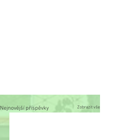
Zobrazit vše
Nejnovější příspěvky