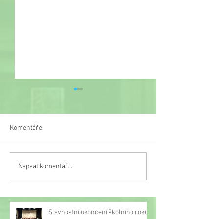
Komentáře
Veselý týden
Napsat komentář...
Třetí místo na turnaji v
malé kopané
Slavnostní ukončení školního roku