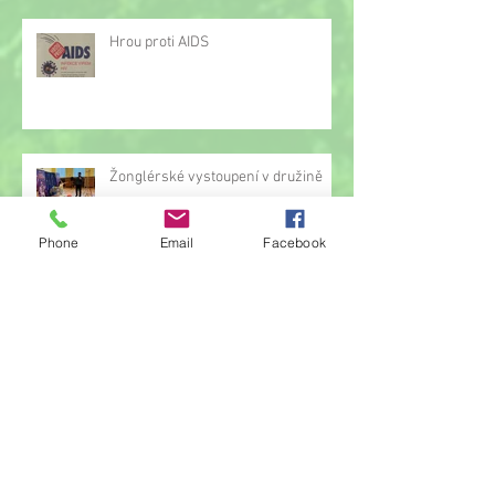
Hrou proti AIDS
Žonglérské vystoupení v družině
Phone
Email
Facebook
Archiv
červen 2026
(23)
23 příspěvků
květen 2026
(14)
14 příspěvků
duben 2026
(14)
14 příspěvků
březen 2026
(22)
22 příspěvků
únor 2026
(6)
6 příspěvků
leden 2026
(9)
9 příspěvků