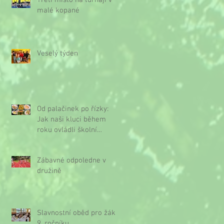
Třetí místo na turnaji v
malé kopané
Veselý týden
Od palačinek po řízky:
Jak naši kluci během
roku ovládli školní
kuchyňku
Zábavné odpoledne v
družině
Slavnostní oběd pro žáky
9. ročníku