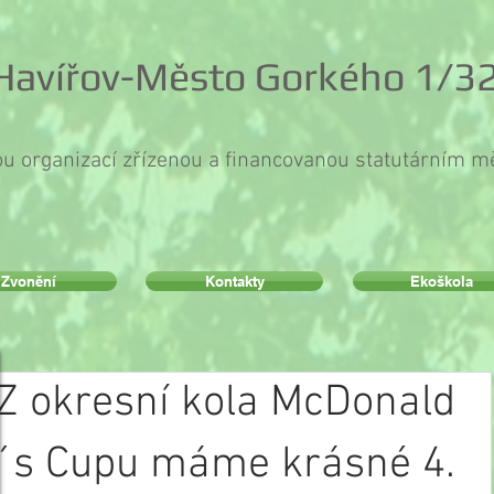
 Havířov-Město Gorkého 1/32
ou organizací zřízenou a financovanou statutárním 
Zvonění
Kontakty
Ekoškola
Z okresní kola McDonald
´s Cupu máme krásné 4.