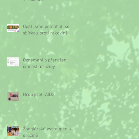
Opět jsme pomáhali se
sbírkou proti rakovině
Oznámení o přerušení
činnosti družiny
Hrou proti AIDS
Žonglérské vystoupení v
družině