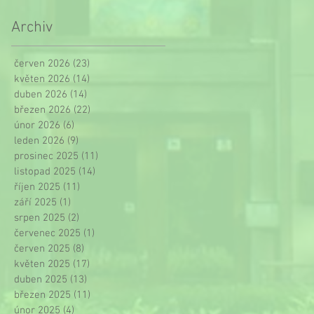
Archiv
červen 2026
(23)
23 příspěvků
květen 2026
(14)
14 příspěvků
duben 2026
(14)
14 příspěvků
březen 2026
(22)
22 příspěvků
únor 2026
(6)
6 příspěvků
leden 2026
(9)
9 příspěvků
prosinec 2025
(11)
11 příspěvků
listopad 2025
(14)
14 příspěvků
říjen 2025
(11)
11 příspěvků
září 2025
(1)
1 příspěvek
srpen 2025
(2)
2 příspěvky
červenec 2025
(1)
1 příspěvek
červen 2025
(8)
8 příspěvků
květen 2025
(17)
17 příspěvků
duben 2025
(13)
13 příspěvků
březen 2025
(11)
11 příspěvků
únor 2025
(4)
4 příspěvky