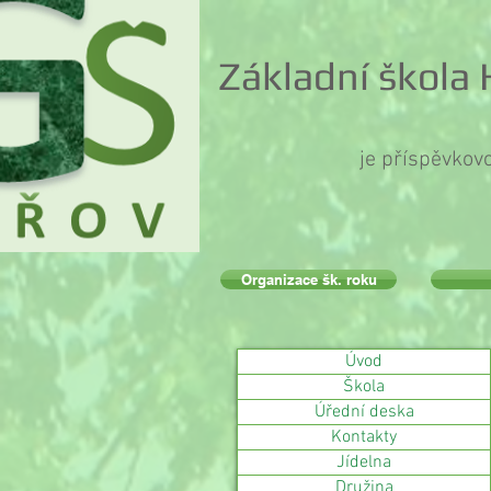
Základní škola
je příspěvkov
Organizace šk. roku
Úvod
Škola
Úřední deska
Kontakty
Jídelna
Družina