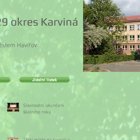
9 okres Karviná
městem Havířov
Jídelní lístek
Slavnostní ukončení
školního roku