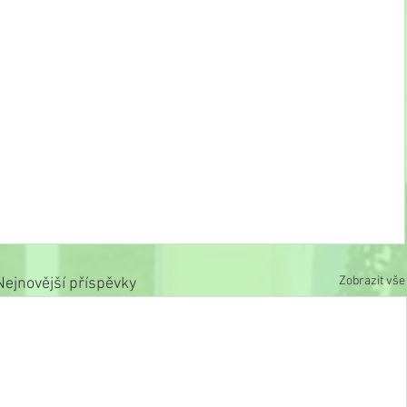
Zobrazit vše
Nejnovější příspěvky