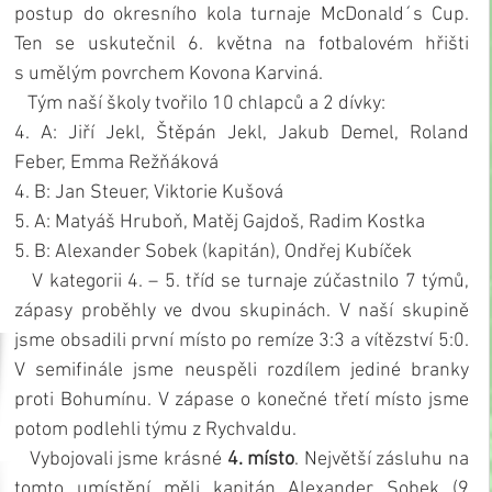
postup do okresního kola turnaje McDonald´s Cup. 
Ten se uskutečnil 6. května na fotbalovém hřišti 
s umělým povrchem Kovona Karviná.
   Tým naší školy tvořilo 10 chlapců a 2 dívky:
4. A: Jiří Jekl, Štěpán Jekl, Jakub Demel, Roland 
Feber, Emma Režňáková
4. B: Jan Steuer, Viktorie Kušová
5. A: Matyáš Hruboň, Matěj Gajdoš, Radim Kostka
5. B: Alexander Sobek (kapitán), Ondřej Kubíček
   V kategorii 4. – 5. tříd se turnaje zúčastnilo 7 týmů, 
zápasy proběhly ve dvou skupinách. V naší skupině 
jsme obsadili první místo po remíze 3:3 a vítězství 5:0. 
V semifinále jsme neuspěli rozdílem jediné branky 
proti Bohumínu. V zápase o konečné třetí místo jsme 
potom podlehli týmu z Rychvaldu.
   Vybojovali jsme krásné 
4. místo
. Největší zásluhu na 
tomto umístění měli kapitán Alexander Sobek (9 