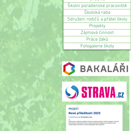
Školní poradenské pracoviště
Školská rada
Sdružení rodičů a přátel školy
Projekty
Zájmová činnost
Práce žáků
Fotogalerie školy