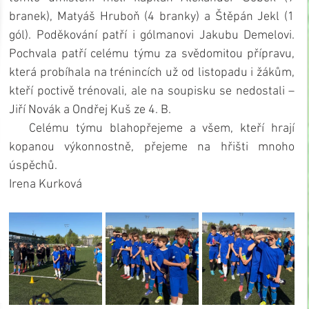
branek), Matyáš Hruboň (4 branky) a Štěpán Jekl (1 
gól). Poděkování patří i gólmanovi Jakubu Demelovi. 
Pochvala patří celému týmu za svědomitou přípravu, 
která probíhala na trénincích už od listopadu i žákům, 
kteří poctivě trénovali, ale na soupisku se nedostali – 
Jiří Novák a Ondřej Kuš ze 4. B.
   Celému týmu blahopřejeme a všem, kteří hrají 
kopanou výkonnostně, přejeme na hřišti mnoho 
úspěchů.
Irena Kurková