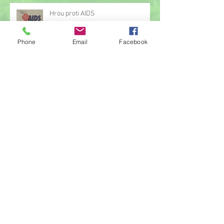
Hrou proti AIDS
Phone
Email
Facebook
Žonglérské vystoupení v družině
Archiv
červen 2026
(23)
23 příspěvků
květen 2026
(14)
14 příspěvků
duben 2026
(14)
14 příspěvků
březen 2026
(22)
22 příspěvků
únor 2026
(6)
6 příspěvků
leden 2026
(9)
9 příspěvků