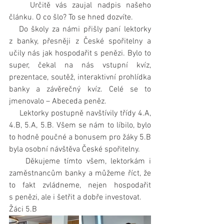
    Určitě vás zaujal nadpis našeho 
článku. O co šlo? To se hned dozvíte.
   Do školy za námi přišly paní lektorky 
z banky, přesněji z České spořitelny a 
učily nás jak hospodařit s penězi. Bylo to 
super, čekal na nás vstupní kvíz, 
prezentace, soutěž, interaktivní prohlídka 
banky a závěrečný kvíz. Celé se to 
jmenovalo – Abeceda peněz.
    Lektorky postupně navštívily třídy 4.A, 
4.B, 5.A, 5.B. Všem se nám to líbilo, bylo 
to hodně poučné a bonusem pro žáky 5.B 
byla osobní návštěva České spořitelny.
    Děkujeme tímto všem, lektorkám i 
zaměstnancům banky a můžeme říct, že 
to fakt zvládneme, nejen hospodařit 
s penězi, ale i šetřit a dobře investovat.
Žáci 5.B