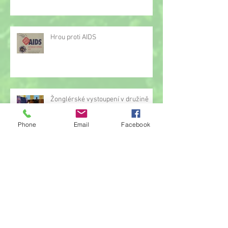
Hrou proti AIDS
Žonglérské vystoupení v družině
Phone
Email
Facebook
Archiv
červen 2026
(23)
23 příspěvků
květen 2026
(14)
14 příspěvků
duben 2026
(14)
14 příspěvků
březen 2026
(22)
22 příspěvků