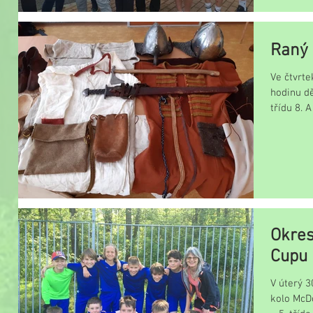
Raný 
Ve čtvrte
hodinu dě
Okres
Cupu
V úterý 3
kolo McDo