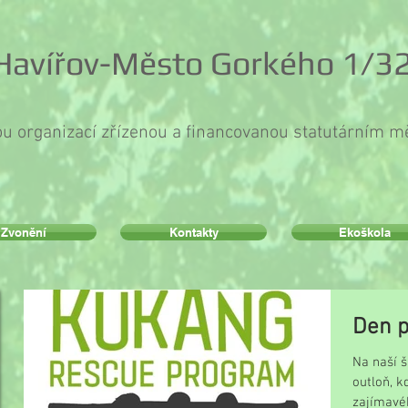
 Havířov-Město Gorkého 1/32
ou organizací zřízenou a financovanou statutárním 
Zvonění
Kontakty
Ekoškola
Den p
Na naší š
outloň, k
zajímavéh