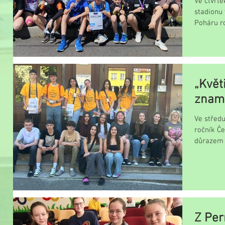
Ve čtvrt
stadionu 
Poháru ro
se opět...
„Květ
zname
Ve středu
ročník Če
důrazem 
screening
Z Per