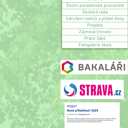
Školní poradenské pracoviště
Školská rada
Sdružení rodičů a přátel školy
Projekty
Zájmová činnost
Práce žáků
Fotogalerie školy