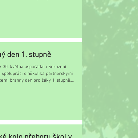
ý den 1. stupně
k 30. května uspořádalo Sdružení
e spolupráci s několika partnerskými
cemi branný den pro žáky 1. stupně.
ké kolo přeboru škol v