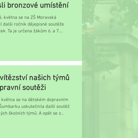
li bronzové umístění
4. května se na ZŠ Moravská
l další ročník dějepisné soutěže
k. Ta je určena žákům 6. a 7.
teří ve...
 vítězství našich týmů
pravní soutěži
7. května se na dětském dopravním
 Šumbarku uskutečnila další soutěž
ých školních týmů. A opět se z
.