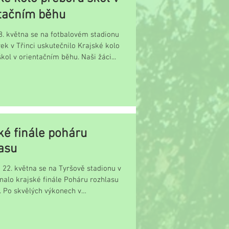
tačním běhu
8. května se na fotbalovém stadionu
ek v Třinci uskutečnilo Krajské kolo
kol v orientačním běhu. Naši žáci...
ké finále poháru
asu
 22. května se na Tyršově stadionu v
nalo krajské finále Poháru rozhlasu
e. Po skvělých výkonech v
ch...