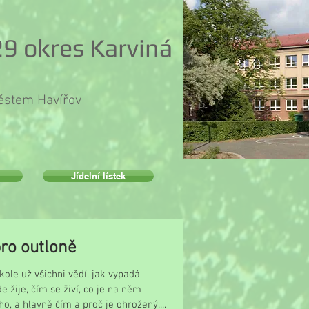
9 okres Karviná
městem Havířov
Jídelní lístek
ro outloně
kole už všichni vědí, jak vypadá
de žije, čím se živí, co je na něm
o, a hlavně čím a proč je ohrožený....