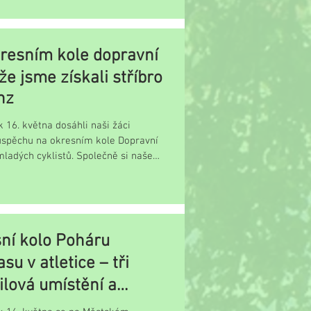
resním kole dopravní
že jsme získali stříbro
nz
k 16. května dosáhli naši žáci
úspěchu na okresním kole Dopravní
ladých cyklistů. Společně si naše
.
ní kolo Poháru
su v atletice – tři
lová umístění a
py do krajského kola!