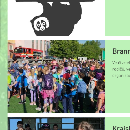
Brann
Ve čtvrte
rodičů, v
organiza
Pro...
Krajs