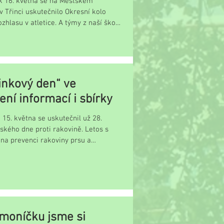
ek 16. května se na Městském
v Třinci uskutečnilo Okresní kolo
zhlasu v atletice. A týmy z naší školy
inkový den“ ve
ní informací i sbírky
 15. května se uskutečnil už 28.
ského dne proti rakovině. Letos s
na prevenci rakoviny prsu a
ové...
moníčku jsme si