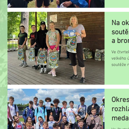
Na ok
soutě
a bro
Ve čtvrte
velkého 
soutěže m
dva týmy..
Okres
rozhla
medai
postu