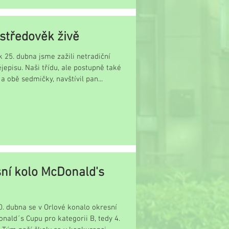
středověk živě
k 25. dubna jsme zažili netradiční
jepisu. Naši třídu, ale postupně také
třídu 8. A a obě sedmičky, navštívil pan...
ní kolo McDonald's
0. dubna se v Orlové konalo okresní
nald´s Cupu pro kategorii B, tedy 4.