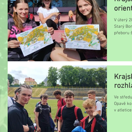
orien
V úterý 2
Starý Bor
přeboru š
Krajs
rozhl
Ve středu
Opavě ko
v atletic
předchozí