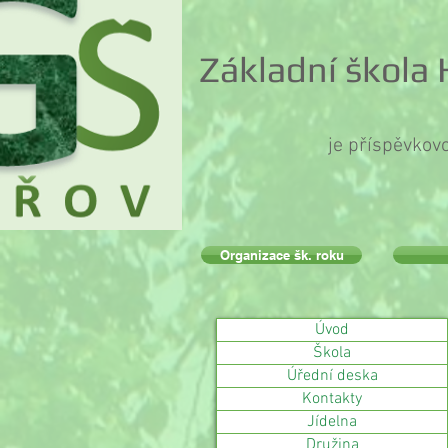
Základní škola
je příspěvkov
Organizace šk. roku
Úvod
Škola
Úřední deska
Kontakty
Jídelna
Družina