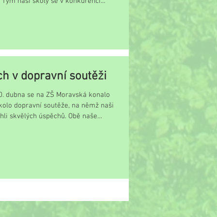
a. Tým naší školy se v konkurenci...
h v dopravní soutěži
30. dubna se na ZŠ Moravská konalo
kolo dopravní soutěže, na němž naši
hli skvělých úspěchů. Obě naše
...