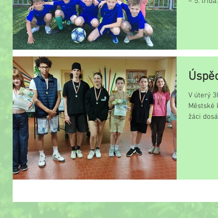
– 5. tříd
Úspěc
V úterý 
Městské 
žáci dosá
družstva –