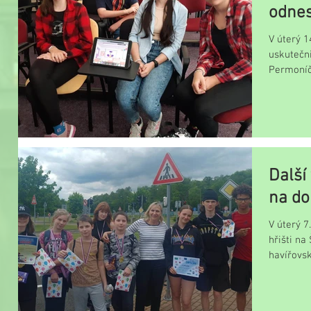
odnes
V úterý 1
uskutečni
Permoníče
ročníků, k
Další
na do
V úterý 
hřišti na
havířovsk
vítězství,..