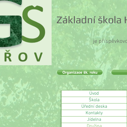
Základní škola
je příspěvkov
Organizace šk. roku
Úvod
Škola
Úřední deska
Kontakty
Jídelna
Družina