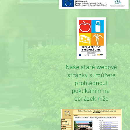
Naše staré webové
stránky si můžete
prohlédnout
poklikáním na
obrázek níže