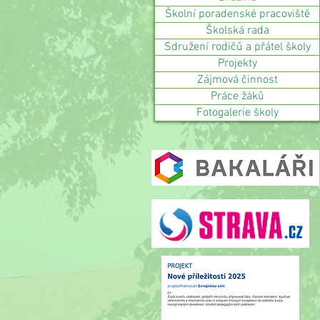
Školní poradenské pracoviště
Školská rada
Sdružení rodičů a přátel školy
Projekty
Zájmová činnost
Práce žáků
Fotogalerie školy