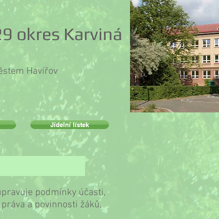
9 okres Karviná
městem Havířov
Jídelní lístek
 družiny
 upravuje podmínky účasti,
 práva a povinnosti žáků,
.