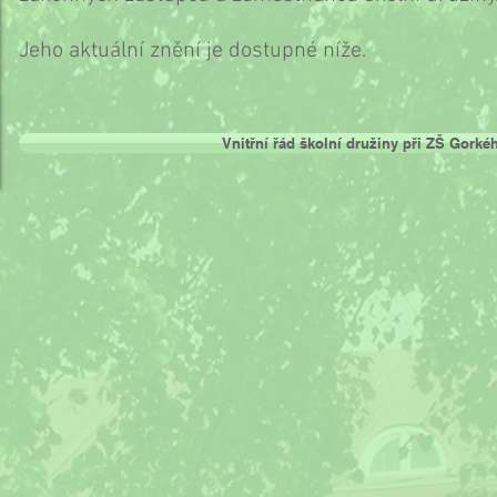
Jeho aktuální znění je dostupné níže.
Vnitřní řád školní družiny při ZŠ Gorké