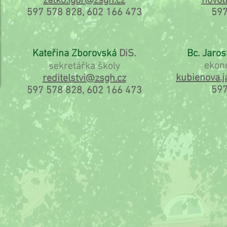
zatko.igor@zsgh.cz
novot
597 578 828, 602 166 473
597
Kateřina Zborovská
DiS.
Bc. Jaro
ekon
sekretářka školy
kubienova.
reditelstvi@zsgh.cz
597
597 578 828, 602 166 473