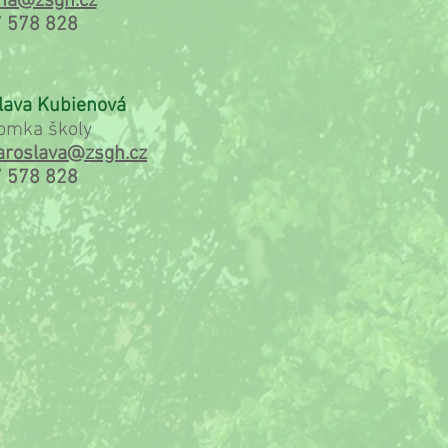
na@zsgh.cz
 578 828
slava Kubienová
omka školy
jaroslava@zsgh.cz
 578 828