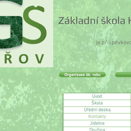
Základní škola
je příspěvkov
Organizace šk. roku
Úvod
Škola
Úřední deska
Kontakty
Jídelna
Družina