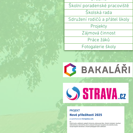
Školní poradenské pracoviště
Školská rada
Sdružení rodičů a přátel školy
Projekty
Zájmová činnost
Práce žáků
Fotogalerie školy