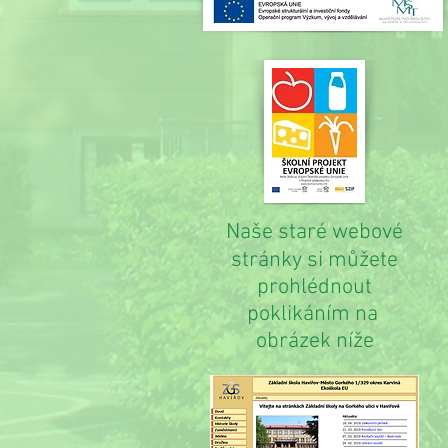
Naše staré webové
stránky si můžete
prohlédnout
poklikáním na
obrázek níže