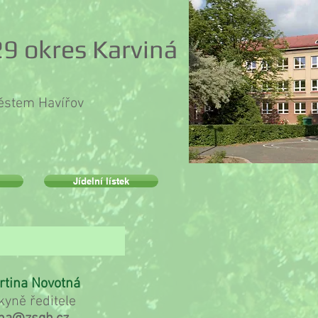
9 okres Karviná
městem Havířov
Jídelní lístek
elství
rtina Novotná
kyně ředitele