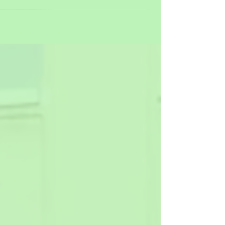
Třídy 3. A a 3. B se v září vydaly na školní výlet
do zábavního parku Family Park Skalka.
Původně měl výlet proběhnout už v květnu, ale
kvůli nepříznivému počasí jsme ho museli
přesunout až na začátek školního roku. Ani
tentokrát sice počasí úplně nepřálo a během dne
mírně pršelo, dětem to však radost nezkazilo.
Žáci byli rozděleni do menších skupin, z nichž
každou měl na starosti zkušený animátor.
Společně procházeli celý park, vyzkoušeli různé
atrakce a užili si spoustu